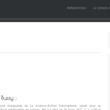
PRÉSENTATION
LA SCIENCE-
 Bussy :
gure marquante de la science-fiction francophone, salué pour sa
ateur infatigable du milieu. Né à Liège le 18 mars 1947, il a cultivé