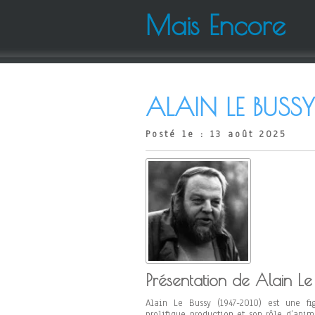
Mais Encore
ALAIN LE BUSSY
Posté le : 13 août 2025
Présentation de Alain Le
Alain Le Bussy (1947-2010) est une fi
prolifique production et son rôle d’anim