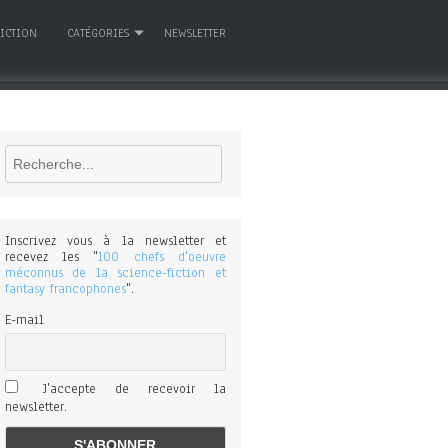
FICTION
CATÉGORIES
NEWSLETTER
Rechercher
Inscrivez vous à la newsletter et
recevez les "
100 chefs d'oeuvre
méconnus de la science-fiction et
fantasy francophones
".
E-mail
J'accepte de recevoir la
newsletter.