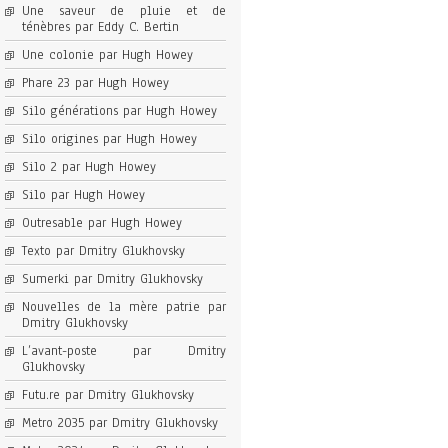
Une saveur de pluie et de
ténèbres par Eddy C. Bertin
Une colonie par Hugh Howey
Phare 23 par Hugh Howey
Silo générations par Hugh Howey
Silo origines par Hugh Howey
Silo 2 par Hugh Howey
Silo par Hugh Howey
Outresable par Hugh Howey
Texto par Dmitry Glukhovsky
Sumerki par Dmitry Glukhovsky
Nouvelles de la mère patrie par
Dmitry Glukhovsky
L’avant-poste par Dmitry
Glukhovsky
Futu.re par Dmitry Glukhovsky
Metro 2035 par Dmitry Glukhovsky