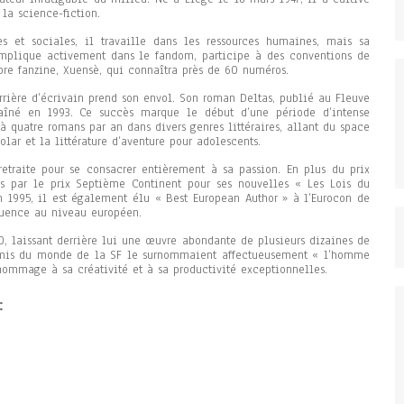
la science-fiction.
s et sociales, il travaille dans les ressources humaines, mais sa
 s’implique activement dans le fandom, participe à des conventions de
pre fanzine, Xuensè, qui connaîtra près de 60 numéros.
arrière d’écrivain prend son envol. Son roman Deltas, publié au Fleuve
y aîné en 1993. Ce succès marque le début d’une période d’intense
à quatre romans par an dans divers genres littéraires, allant du space
olar et la littérature d’aventure pour adolescents.
-retraite pour se consacrer entièrement à sa passion. En plus du prix
s par le prix Septième Continent pour ses nouvelles « Les Lois du
En 1995, il est également élu « Best European Author » à l’Eurocon de
luence au niveau européen.
10, laissant derrière lui une œuvre abondante de plusieurs dizaines de
amis du monde de la SF le surnommaient affectueusement « l’homme
hommage à sa créativité et à sa productivité exceptionnelles.
: