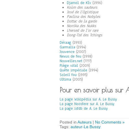
Djamol de Kîv
(1996)
Koùm des sauteurs
José de l’Ogistique
Pavlina des Nobyles
Dottac de la garde
Norrika des Nukks
Lhersed de l’or rare
Dong-Tzé des Tchings
Déraag
(1993)
Garmalia
(1994)
Jouvence
(2007)
Nexus de feu
(1998)
Nouvelles.net
(????)
Piège vital
(2009)
Quête impériale
(1994)
Soleil fou
(1995)
Ultima
(2005)
Pour en savoir plus sur A
La page Wikipédia sur A. Le Bussy
La page Noosfere sur A. Le Bussy
La page isfdb de A. Le Bussy
Posted in
Auteurs
|
No Comments »
Tags:
auteur-Le Bussy