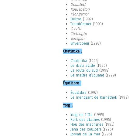
Doublell
Roulebéton
Plongemor
Deltas
(1992)
Tremblemer
(1993)
Carvile
Cielengin
Terregair
Envercoeur
(1993)
Chatinika :
Chatinika
(1995)
Le dieu avide
(1996)
La route du sud
(1998)
Le maître d’Iquand
(1999)
Équilibre :
Équilibre
(1997)
Le mendiant de Karnathok
(1999)
Yorg :
Yorg de l’île
(1995)
Rork des plaines
(1995)
Hou des machines
(1995)
Jana des couloirs
(1996)
Jorvan de la mer
(1996)