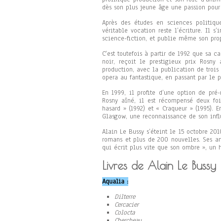
dès son plus jeune âge une passion pour 
Après des études en sciences politique
véritable vocation reste l’écriture. Il
science-fiction, et publie même son pro
C’est toutefois à partir de 1992 que sa c
noir, reçoit le prestigieux prix Rosn
production, avec la publication de trois 
opera au fantastique, en passant par le p
En 1999, il profite d’une option de pré
Rosny aîné, il est récompensé deux foi
hasard » (1992) et « Craqueur » (1995). 
Glasgow, une reconnaissance de son inf
Alain Le Bussy s’éteint le 15 octobre 20
romans et plus de 200 nouvelles. Ses 
qui écrit plus vite que son ombre », un 
Livres de Alain Le Bussy 
Aqualia :
Dilterre
Cercacier
Colocta
Chercheau