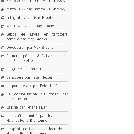
Metro 2034 par Dmitry Glukhovsky
Metro 2033 par Dmitry Glukhovsky
Intégrale Z par Max Brooks
World War Z par Max Brooks
Guide de survie en territoire
zombie par Max Brooks
Dévolution par Max Brooks
Peindre, pêcher & laisser mourir
par Peter Heller
Le guide par Peter Heller
La rivière par Peter Heller
La pommeraie par Peter Heller
La constellation du chien par
Peter Heller
Céline par Peter Heller
Le gouffre mortel par Jean de La
Hire et René Brantonne
L’exploit de Marius par Jean de La
Hire et René Brantonne