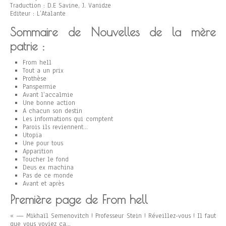
Traduction : D.E Savine, J. Vanidze
Editeur : L’Atalante
Sommaire de Nouvelles de la mère
patrie :
From hell
Tout a un prix
Prothèse
Panspermie
Avant l’accalmie
Une bonne action
A chacun son destin
Les informations qui comptent
Parois ils reviennent…
Utopia
Une pour tous
Apparition
Toucher le fond
Deus ex machina
Pas de ce monde
Avant et après
Première page de From hell
« — Mikhaïl Semenovitch ! Professeur Stein ! Réveillez-vous ! Il faut
que vous voyiez ça…