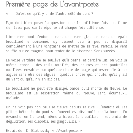
Première page de L’avant-poste
« — Qu’est-ce qu’il y a, de l’autre côté du pont ?
Egor doit bien poser la question pour la millième fois… et il ne
s’en lasse pas, car la réponse est chaque fois différente.
L’immense pont s’enfonce dans une vase glauque, dans un épais
brouillard empoisonné, s’y dissout peu à peu et disparaît
complètement à une vingtaine de mètres de la rive. Parfois, le vent
souffle sur ce magma, pour tenter de le disperser. Sans succès.
Le voile verdâtre ne se soulève qu’à peine, et derrière lui, on voit la
même chose : des rails rouillés, des poutres et des poutrelles
rouillées, envahies par quelque chose de rouge qui ressemble à des
algues sans être des algues ; quelque chose qui ondule, qu’il y ait
du vent ou qu’il n’y en ait pas.
Le brouillard ne peut être dissipé, parce qu’il monte du fleuve. Le
brouillard est la respiration même du fleuve, lent, écumeux…
malade.
On ne voit pas non plus le fleuve depuis la rive : l’endroit où les
piliers bétonnés du pont s’enfoncent est dissimulé par la brume. En
revanche, on l’entend, même à travers le brouillard – ses bruits de
déglutition, ses clapotis, ses gargouillis. »
Extrait de : D. Glukhovsky. « L’Avant-poste. »