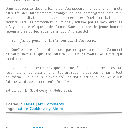
Dans l’obscurité devant lui, d’où s’échappaient encore une minute
plus tôt des bruissements étranges et des borborygmes assourdis,
résonnèrent distinctement des pas précipités. Quelqu’un battait en
retraite vers les profondeurs du tunnel, effrayé par la voix enrouée
d’Artyom et le cliquetis de l’arme. Sans attendre, le jeune homme
retourna près du feu et lança à Piotr Andreïevitch :
— Bah, j’ai vu personne. Il n’a rien dit. Il s’est barré.
— Quelle buse ! On t’a dit : pose pas de questions, tire ! Comment
tu veux savoir à qui t’as affaire ? C’est peut-être les Noirs qui
rappliquent.
— Non… Je ne pense pas que le truc était humanoïde… Les pas
résonnaient trop bizarrement… J’aurais reconnu des pas humains, tout
de même ! Et puis, si ç’avait été les Noirs, est-ce qu’on les a vus
fuir ne serait-ce qu’une seule fois ? »
Extrait de : D. Glukhovsky. « Metro 2033. »
Posted in
Livres
|
No Comments »
Tags:
auteur-Glukhovsky
,
Metro