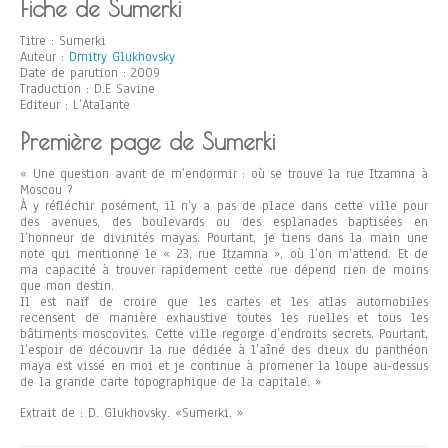
Fiche de Sumerki
Titre : Sumerki
Auteur :
Dmitry Glukhovsky
Date de parution : 2009
Traduction : D.E Savine
Editeur : L’Atalante
Première page de Sumerki
« Une question avant de m’endormir : où se trouve la rue Itzamna à
Moscou ?
À y réfléchir posément, il n’y a pas de place dans cette ville pour
des avenues, des boulevards ou des esplanades baptisées en
l’honneur de divinités mayas. Pourtant, je tiens dans la main une
note qui mentionne le « 23, rue Itzamna », où l’on m’attend. Et de
ma capacité à trouver rapidement cette rue dépend rien de moins
que mon destin.
Il est naïf de croire que les cartes et les atlas automobiles
recensent de manière exhaustive toutes les ruelles et tous les
bâtiments moscovites. Cette ville regorge d’endroits secrets. Pourtant,
l’espoir de découvrir la rue dédiée à l’aîné des dieux du panthéon
maya est vissé en moi et je continue à promener la loupe au-dessus
de la grande carte topographique de la capitale. »
Extrait de : D. Glukhovsky. «Sumerki. »