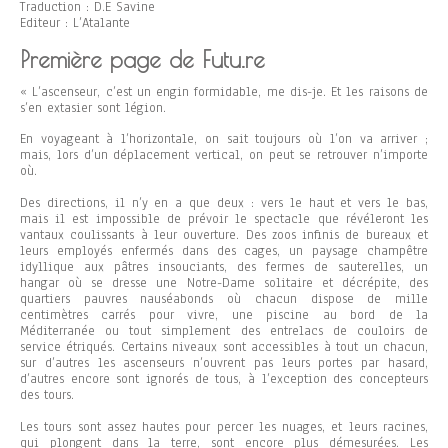
Traduction : D.E Savine
Editeur : L’Atalante
Première page de Futu.re
« L’ascenseur, c’est un engin formidable, me dis-je. Et les raisons de
s’en extasier sont légion.
En voyageant à l’horizontale, on sait toujours où l’on va arriver ;
mais, lors d’un déplacement vertical, on peut se retrouver n’importe
où.
Des directions, il n’y en a que deux : vers le haut et vers le bas,
mais il est impossible de prévoir le spectacle que révéleront les
vantaux coulissants à leur ouverture. Des zoos infinis de bureaux et
leurs employés enfermés dans des cages, un paysage champêtre
idyllique aux pâtres insouciants, des fermes de sauterelles, un
hangar où se dresse une Notre-Dame solitaire et décrépite, des
quartiers pauvres nauséabonds où chacun dispose de mille
centimètres carrés pour vivre, une piscine au bord de la
Méditerranée ou tout simplement des entrelacs de couloirs de
service étriqués. Certains niveaux sont accessibles à tout un chacun,
sur d’autres les ascenseurs n’ouvrent pas leurs portes par hasard,
d’autres encore sont ignorés de tous, à l’exception des concepteurs
des tours.
Les tours sont assez hautes pour percer les nuages, et leurs racines,
qui plongent dans la terre, sont encore plus démesurées. Les