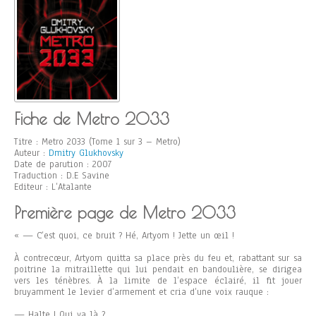
Fiche de Metro 2033
Titre : Metro 2033 (Tome 1 sur 3 – Metro)
Auteur :
Dmitry Glukhovsky
Date de parution : 2007
Traduction : D.E Savine
Editeur : L’Atalante
Première page de Metro 2033
« — C’est quoi, ce bruit ? Hé, Artyom ! Jette un œil !
À contrecœur, Artyom quitta sa place près du feu et, rabattant sur sa
poitrine la mitraillette qui lui pendait en bandoulière, se dirigea
vers les ténèbres. À la limite de l’espace éclairé, il fit jouer
bruyamment le levier d’armement et cria d’une voix rauque :
— Halte ! Qui va là ?