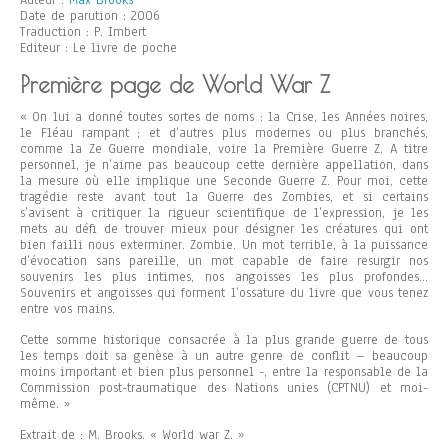
Auteur :
Max Brooks
Date de parution : 2006
Traduction : P. Imbert
Editeur : Le livre de poche
Première page de World War Z
« On lui a donné toutes sortes de noms : la Crise, les Années noires,
le Fléau rampant ; et d’autres plus modernes ou plus branchés,
comme la Ze Guerre mondiale, voire la Première Guerre Z. A titre
personnel, je n’aime pas beaucoup cette dernière appellation, dans
la mesure où elle implique une Seconde Guerre Z. Pour moi, cette
tragédie reste avant tout la Guerre des Zombies, et si certains
s’avisent à critiquer la rigueur scientifique de l’expression, je les
mets au défi de trouver mieux pour désigner les créatures qui ont
bien failli nous exterminer. Zombie. Un mot terrible, à la puissance
d’évocation sans pareille, un mot capable de faire resurgir nos
souvenirs les plus intimes, nos angoisses les plus profondes…
Souvenirs et angoisses qui forment l’ossature du livre que vous tenez
entre vos mains.
Cette somme historique consacrée à la plus grande guerre de tous
les temps doit sa genèse à un autre genre de conflit – beaucoup
moins important et bien plus personnel -, entre la responsable de la
Commission post-traumatique des Nations unies (CPTNU) et moi-
même. »
Extrait de : M. Brooks. « World war Z. »