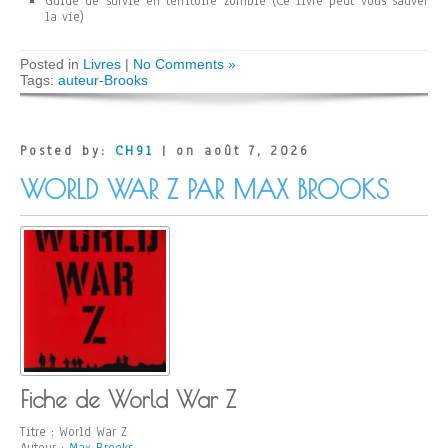
Guide de survie en territoire zombie (Ce livre peut vous sauver
la vie)
Posted in
Livres
|
No Comments »
Tags:
auteur-Brooks
Posted by:
CH91
| on août 7, 2026
WORLD WAR Z PAR MAX BROOKS
Fiche de World War Z
Titre : World War Z