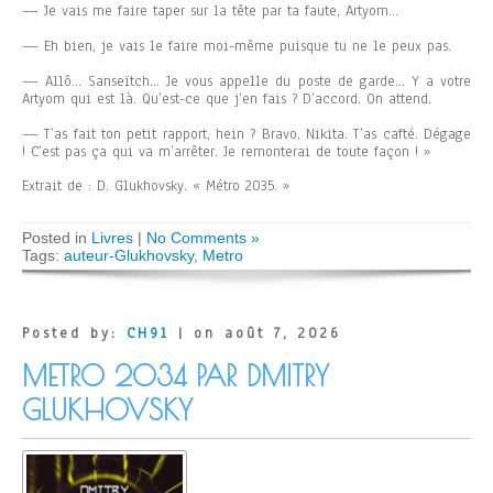
— Je vais me faire taper sur la tête par ta faute, Artyom…
— Eh bien, je vais le faire moi-même puisque tu ne le peux pas.
— Allô… Sanseïtch… Je vous appelle du poste de garde… Y a votre
Artyom qui est là. Qu’est-ce que j’en fais ? D’accord. On attend.
— T’as fait ton petit rapport, hein ? Bravo, Nikita. T’as cafté. Dégage
! C’est pas ça qui va m’arrêter. Je remonterai de toute façon ! »
Extrait de : D. Glukhovsky. « Métro 2035. »
Posted in
Livres
|
No Comments »
Tags:
auteur-Glukhovsky
,
Metro
Posted by:
CH91
| on août 7, 2026
METRO 2034 PAR DMITRY
GLUKHOVSKY