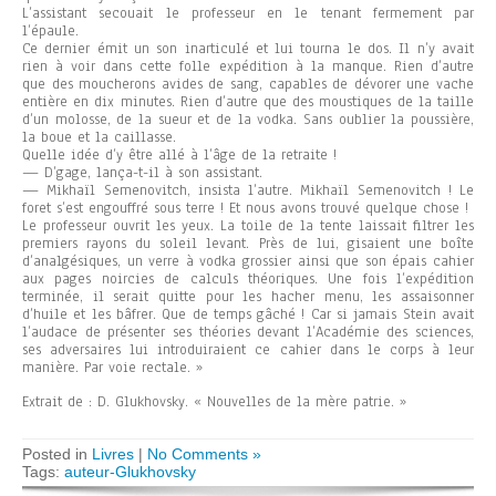
L’assistant secouait le professeur en le tenant fermement par
l’épaule.
Ce dernier émit un son inarticulé et lui tourna le dos. Il n’y avait
rien à voir dans cette folle expédition à la manque. Rien d’autre
que des moucherons avides de sang, capables de dévorer une vache
entière en dix minutes. Rien d’autre que des moustiques de la taille
d’un molosse, de la sueur et de la vodka. Sans oublier la poussière,
la boue et la caillasse.
Quelle idée d’y être allé à l’âge de la retraite !
— D’gage, lança-t-il à son assistant.
— Mikhaïl Semenovitch, insista l’autre. Mikhaïl Semenovitch ! Le
foret s’est engouffré sous terre ! Et nous avons trouvé quelque chose !
Le professeur ouvrit les yeux. La toile de la tente laissait filtrer les
premiers rayons du soleil levant. Près de lui, gisaient une boîte
d’analgésiques, un verre à vodka grossier ainsi que son épais cahier
aux pages noircies de calculs théoriques. Une fois l’expédition
terminée, il serait quitte pour les hacher menu, les assaisonner
d’huile et les bâfrer. Que de temps gâché ! Car si jamais Stein avait
l’audace de présenter ses théories devant l’Académie des sciences,
ses adversaires lui introduiraient ce cahier dans le corps à leur
manière. Par voie rectale. »
Extrait de : D. Glukhovsky. « Nouvelles de la mère patrie. »
Posted in
Livres
|
No Comments »
Tags:
auteur-Glukhovsky