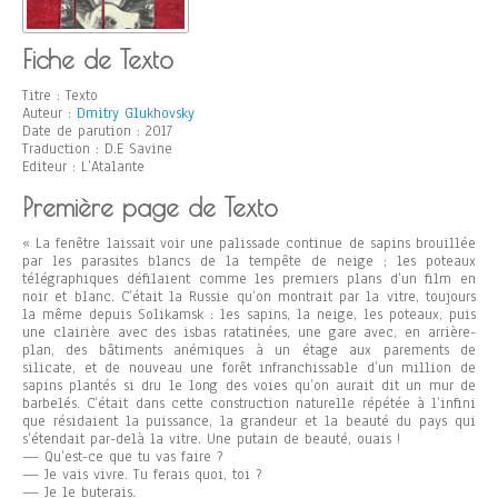
Fiche de Texto
Titre : Texto
Auteur :
Dmitry Glukhovsky
Date de parution : 2017
Traduction : D.E Savine
Editeur : L’Atalante
Première page de Texto
« La fenêtre laissait voir une palissade continue de sapins brouillée
par les parasites blancs de la tempête de neige ; les poteaux
télégraphiques défilaient comme les premiers plans d’un film en
noir et blanc. C’était la Russie qu’on montrait par la vitre, toujours
la même depuis Solikamsk : les sapins, la neige, les poteaux, puis
une clairière avec des isbas ratatinées, une gare avec, en arrière-
plan, des bâtiments anémiques à un étage aux parements de
silicate, et de nouveau une forêt infranchissable d’un million de
sapins plantés si dru le long des voies qu’on aurait dit un mur de
barbelés. C’était dans cette construction naturelle répétée à l’infini
que résidaient la puissance, la grandeur et la beauté du pays qui
s’étendait par-delà la vitre. Une putain de beauté, ouais !
— Qu’est-ce que tu vas faire ?
— Je vais vivre. Tu ferais quoi, toi ?
— Je le buterais.