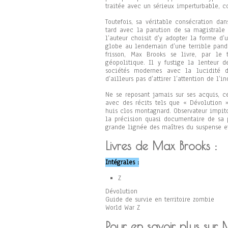
traitée avec un sérieux imperturbable, c
Toutefois, sa véritable consécration da
tard avec la parution de sa magistrale 
l’auteur choisit d’y adopter la forme d
globe au lendemain d’une terrible pand
frisson, Max Brooks se livre, par le
géopolitique. Il y fustige la lenteur 
sociétés modernes avec la lucidité 
d’ailleurs pas d’attirer l’attention de l’
Ne se reposant jamais sur ses acquis, c
avec des récits tels que « Dévolution 
huis clos montagnard. Observateur impito
la précision quasi documentaire de sa p
grande lignée des maîtres du suspense e
Livres de Max Brooks :
Intégrales :
Z
Dévolution
Guide de survie en territoire zombie
World War Z
Pour en savoir plus sur 