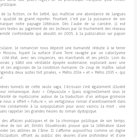
yrillique.
s de la fiction, ce fin lettré, qui maîtrise une abondance de langues
 qualité de grand reporter. Pourtant, c’est par la puissance de son
arquer notre paysage littéraire. Dès l’aube de sa carrière, il eut
iers textes au jugement de ses lecteurs par le truchement des réseaux
rnité confondante qui aboutit, en 2005, à la publication sur papier
culaire, le romancier nous dépeint une humanité réduite à se terrer
e Moscou, fuyant la surface d’une Terre ravagée par un cataclysme
 cité-état, avec ses croyances, ses marchands et ses périls. Loin du
hovski y bâtit une véritable épopée souterraine, explorant avec une
 et les angoisses de la condition humaine. Ce coup de maître, salué
engendra deux suites fort prisées, « Métro 2034 » et « Métro 2035 », qui
ur.
bres tunnels de cette seule saga, l’écrivain s’est également illustré
ueur romanesque. Avec « Crépuscule » (paru originellement sous le
e teinté de mysticisme autour de la traduction d’un antique grimoire
 nous a offert « Futu.re », un vertigineux roman d’avertissement dans
nne condamnée à la surpopulation pour avoir vaincu la mort ; une
sans rappeler les grandes heures du roman dystopique.
des affaires publiques et de la chronique politique de son temps,
sève de son art, Dmitri Gloukhovski prouve que la littérature slave
onder les abîmes de l’âme. Il s’affirme aujourd’hui comme un digne
nticipation, offrant au public des œuvres d’une profondeur et d’une