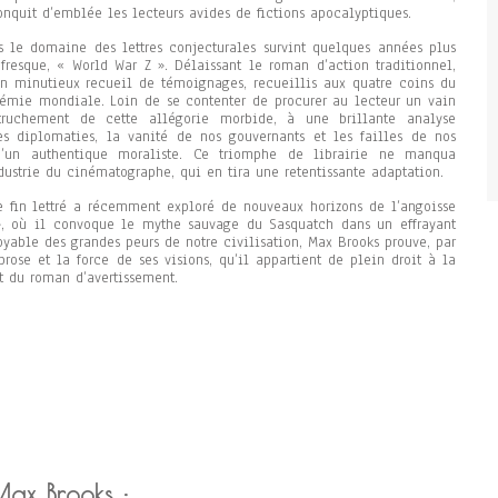
onquit d’emblée les lecteurs avides de fictions apocalyptiques.
ns le domaine des lettres conjecturales survint quelques années plus
fresque, « World War Z ». Délaissant le roman d’action traditionnel,
’un minutieux recueil de témoignages, recueillis aux quatre coins du
émie mondiale. Loin de se contenter de procurer au lecteur un vain
 truchement de cette allégorie morbide, à une brillante analyse
des diplomaties, la vanité de nos gouvernants et les failles de nos
d’un authentique moraliste. Ce triomphe de librairie ne manqua
industrie du cinématographe, qui en tira une retentissante adaptation.
e fin lettré a récemment exploré de nouveaux horizons de l’angoisse
», où il convoque le mythe sauvage du Sasquatch dans un effrayant
yable des grandes peurs de notre civilisation, Max Brooks prouve, par
rose et la force de ses visions, qu’il appartient de plein droit à la
t du roman d’avertissement.
Max Brooks :