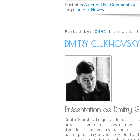
Posted in
Auteurs
|
No Comments »
Tags:
auteur-Howey
Posted by:
CH91
| on août 6
DMITRY GLUKHOVSKY
Présentation de Dmitry G
Dmitri Gloukhovski, qui vit le jour au m
hissé au premier rang des maîtres con
d’emblée à nos lecteurs, soucieux du bo
transcription anglo-saxonne « Dmitry G
graphie « Dmitri Gloukhovski », se pli