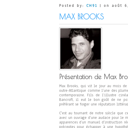
Posted by:
CH91
| on août 6
MAX BROOKS
Présentation de Max Bro
Max Brooks, qui vit le jour au mois de
outre-Atlantique comme l’une des plumes
contemporaine. Fils de l’illustre cin
Bancroft, il eut le bon goût de ne poi
préférant se forger une réputation littér
C’est au tournant de notre siècle que c
avec un ouvrage d’une audace pour le mo
apparences d’un manuel d’instruction réd
préceptes pour échapper à une hypothéti