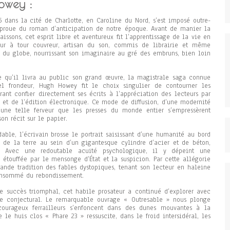
owey :
5 dans la cité de Charlotte, en Caroline du Nord, s’est imposé outre-
proue du roman d’anticipation de notre époque. Avant de manier la
ssons, cet esprit libre et aventureux fit l’apprentissage de la vie en
Tour à tour couvreur, artisan du son, commis de librairie et même
s du globe, nourrissant son imaginaire au gré des embruns, bien loin
e qu’il livra au public son grand œuvre, la magistrale saga connue
l frondeur, Hugh Howey fit le choix singulier de contourner les
érant confier directement ses écrits à l’appréciation des lecteurs par
 et de l’édition électronique. Ce mode de diffusion, d’une modernité
une telle ferveur que les presses du monde entier s’empressèrent
son récit sur le papier.
able, l’écrivain brosse le portrait saisissant d’une humanité au bord
s de la terre au sein d’un gigantesque cylindre d’acier et de béton,
. Avec une redoutable acuité psychologique, il y dépeint une
, étouffée par le mensonge d’État et la suspicion. Par cette allégorie
rande tradition des fables dystopiques, tenant son lecteur en haleine
onsommé du rebondissement.
ce succès triomphal, cet habile prosateur a continué d’explorer avec
re conjectural. Le remarquable ouvrage « Outresable » nous plonge
ourageux ferrailleurs s’enfoncent dans des dunes mouvantes à la
 le huis clos « Phare 23 » ressuscite, dans le froid intersidéral, les