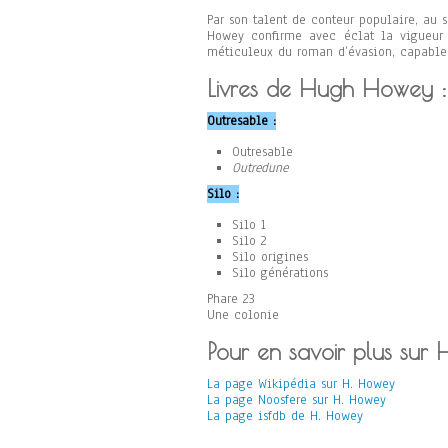
Par son talent de conteur populaire, au 
Howey confirme avec éclat la vigueur d
méticuleux du roman d’évasion, capable
Livres de Hugh Howey :
Outresable :
Outresable
Outredune
Silo :
Silo 1
Silo 2
Silo origines
Silo générations
Phare 23
Une colonie
Pour en savoir plus sur
La page Wikipédia sur H. Howey
La page Noosfere sur H. Howey
La page isfdb de H. Howey