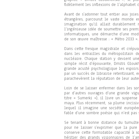
fidèlement les inflexions de l’alphabet c
Avant de s’adonner tout entier aux joie
étrangères, parcourut le vaste monde en
imagination qu’il allait durablement m
l’ingénieuse idée de soumettre ses prem
informatiques, une démarche d’une mode
de son œuvre maîtresse : « Métro 2033 ».
Dans cette fresque magistrale et crépus
dans les entrailles du métropolitain d
nucléaire. Chaque station y devient une
simple récit d’épouvante, Dmitri Glouk
grande acuité psychologique les espoirs
par un succès de librairie retentissant, 
parachevèrent la réputation de leur aute
Loin de se laisser enfermer dans les som
par d’autres ouvrages d’une grande vig
titre « Sumerki »), il livre un suspens
maya. Plus récemment, sa plume incisive
lequel il imagine une société europée
fable d’une sombre poésie qui n’est pas 
Se tenant à bonne distance du tumulte 
pour ne laisser s’exprimer que la pure 
conserve cette formidable capacité à s
héritier des grands visionnaires de l’a