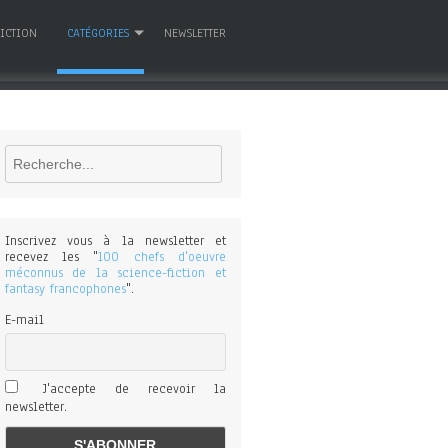
FICTION
CATÉGORIES
NEWSLETTER
Rechercher
Inscrivez vous à la newsletter et
recevez les "
100 chefs d'oeuvre
méconnus de la science-fiction et
fantasy francophones
".
E-mail
J'accepte de recevoir la
newsletter.