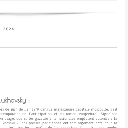
, 2026
lukhovsky :
ois de juin de l’an 1979 dans la majestueuse capitale moscovite, s’est
temporains de l’anticipation et du roman conjectural. Signalons
n usage, que si les gazettes internationales emploient volontiers la
lukhovsky », nos presses parisiennes ont fort sagement opté pour la
ant ainsi aux justes règles de la phonétique française pour rendre