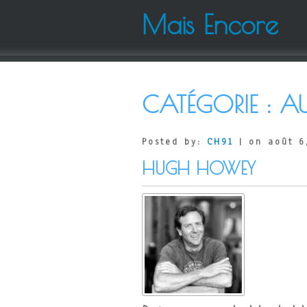
Mais Encore
CATÉGORIE :
AU
Posted by:
CH91
| on août 6
HUGH HOWEY