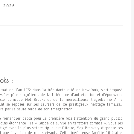
, 2026
oks :
 mai de l’an 1972 dans la trépidante cité de New York, s’est imposé
 les plus singulières de la littérature d’anticipation et d’épouvante
éaste comique Mel Brooks et de la merveilleuse tragédienne Anne
nt se reposer sur les lauriers de ce prestigieux héritage familial,
aire par la seule force de son imagination.
e romancier capta pour la première fois l’attention du grand public
ins étonnante : le « Guide de survie en territoire zombie ». Sous les
igé avec la plus stricte rigueur militaire, Max Brooks y dispense ses
que invasion de morts-vivants. Cette ingénieuse facétie littéraire,