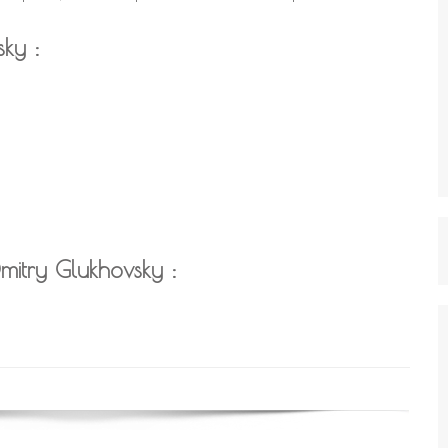
sky :
Dmitry Glukhovsky :