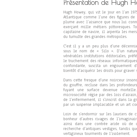
Présentation de Hugh H
Hugh Howey, qui vit le jour en l’an 197
Atlantique comme l’une des figures de 
plume avec l’aisance que nous lui connai
exerçant mille métiers pittoresques. 
capitaine de navire, il arpenta les mer
du tumulte des grandes métropoles.
C’est il y a un peu plus d’une décenni
sous le nom de « Silo ». D’un nature
vénérables institutions éditoriales, préf
le truchement des réseaux informatiques
confondante, suscita un engouement d’
bientôt d’acquérir les droits pour graver 
Dans cette fresque d’une noirceur insond
du gouffre, recluse dans les profondeur
fuyant une surface devenue mortelle
microsociété régie par des lois d’airain
de l’enfermement, il s’inscrit dans la g
par un suspense implacable et un art c
Loin de s’endormir sur les lauriers de 
bonheur d’autres rivages de l’imaginai
ainsi dans une contrée aride où de c
recherche d’antiques vestiges, tandis que
vertigineux tourments de l’isolement.