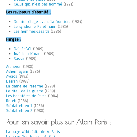
Celui qui n’est pas nommé
(1991)
Les ravisseurs d’éternité :
Dernier étage avant la frontière
(1984)
Le syndrome Karelmann
(1985)
Les hommes-lézards
(1986)
Pangée :
Dal Refa’i
(1989)
Joal ban Kluane
(1989)
Sassar
(1989)
Archéron
(1988)
Ashermayam
(1986)
Awacs
(1993)
Daïren
(1988)
La dame de Palerme
(1998)
Le dieu de la guerre
(1989)
Les bannières de Persh
(1984)
Reich
(1986)
Soldat chien 1
(1986)
Soldat chien 2
(1988)
Pour en savoir plus sur Alain Paris :
La page Wikipédia de A. Paris
La page Noosfere de A. Paris