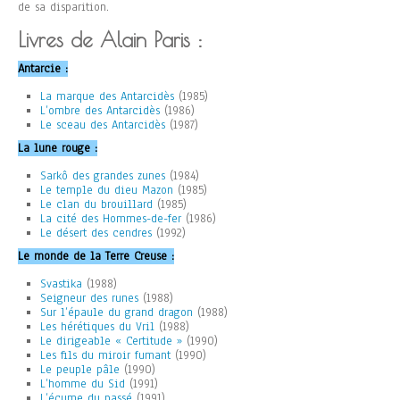
de sa disparition.
Livres de Alain Paris :
Antarcie :
La marque des Antarcidès
(1985)
L’ombre des Antarcidès
(1986)
Le sceau des Antarcidès
(1987)
La lune rouge :
Sarkô des grandes zunes
(1984)
Le temple du dieu Mazon
(1985)
Le clan du brouillard
(1985)
La cité des Hommes-de-fer
(1986)
Le désert des cendres
(1992)
Le monde de la Terre Creuse :
Svastika
(1988)
Seigneur des runes
(1988)
Sur l’épaule du grand dragon
(1988)
Les hérétiques du Vril
(1988)
Le dirigeable « Certitude »
(1990)
Les fils du miroir fumant
(1990)
Le peuple pâle
(1990)
L’homme du Sid
(1991)
L’écume du passé
(1991)