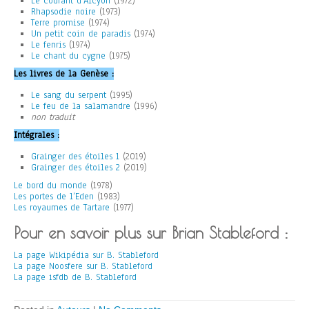
Le courant d’Alcyon
(1972)
Rhapsodie noire
(1973)
Terre promise
(1974)
Un petit coin de paradis
(1974)
Le fenris
(1974)
Le chant du cygne
(1975)
Les livres de la Genèse :
Le sang du serpent
(1995)
Le feu de la salamandre
(1996)
non traduit
Intégrales :
Grainger des étoiles 1
(2019)
Grainger des étoiles 2
(2019)
Le bord du monde
(1978)
Les portes de l’Eden
(1983)
Les royaumes de Tartare
(1977)
Pour en savoir plus sur Brian Stableford :
La page Wikipédia sur B. Stableford
La page Noosfere sur B. Stableford
La page isfdb de B. Stableford