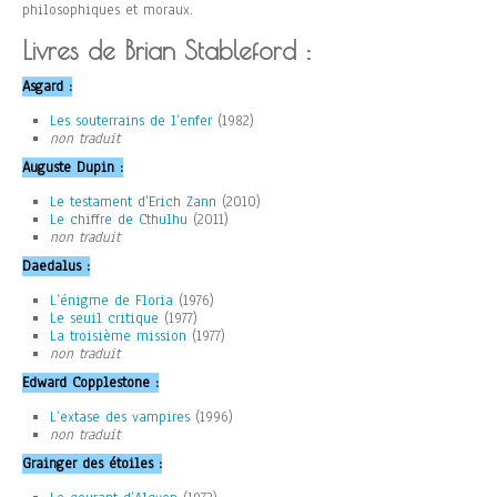
philosophiques et moraux.
Livres de Brian Stableford :
Asgard :
Les souterrains de l’enfer
(1982)
non traduit
Auguste Dupin :
Le testament d’Erich Zann
(2010)
Le chiffre de Cthulhu
(2011)
non traduit
Daedalus :
L’énigme de Floria
(1976)
Le seuil critique
(1977)
La troisième mission
(1977)
non traduit
Edward Copplestone :
L’extase des vampires
(1996)
non traduit
Grainger des étoiles :