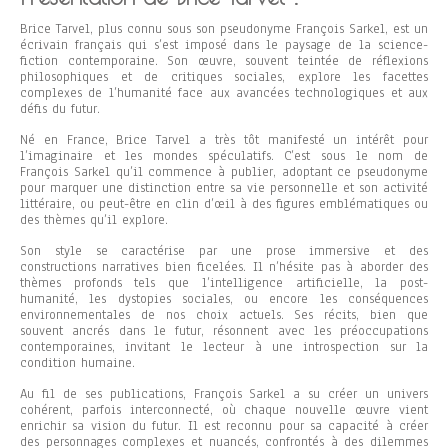
Brice Tarvel, plus connu sous son pseudonyme François Sarkel, est un
écrivain français qui s’est imposé dans le paysage de la science-
fiction contemporaine. Son œuvre, souvent teintée de réflexions
philosophiques et de critiques sociales, explore les facettes
complexes de l’humanité face aux avancées technologiques et aux
défis du futur.
Né en France, Brice Tarvel a très tôt manifesté un intérêt pour
l’imaginaire et les mondes spéculatifs. C’est sous le nom de
François Sarkel qu’il commence à publier, adoptant ce pseudonyme
pour marquer une distinction entre sa vie personnelle et son activité
littéraire, ou peut-être en clin d’œil à des figures emblématiques ou
des thèmes qu’il explore.
Son style se caractérise par une prose immersive et des
constructions narratives bien ficelées. Il n’hésite pas à aborder des
thèmes profonds tels que l’intelligence artificielle, la post-
humanité, les dystopies sociales, ou encore les conséquences
environnementales de nos choix actuels. Ses récits, bien que
souvent ancrés dans le futur, résonnent avec les préoccupations
contemporaines, invitant le lecteur à une introspection sur la
condition humaine.
Au fil de ses publications, François Sarkel a su créer un univers
cohérent, parfois interconnecté, où chaque nouvelle œuvre vient
enrichir sa vision du futur. Il est reconnu pour sa capacité à créer
des personnages complexes et nuancés, confrontés à des dilemmes