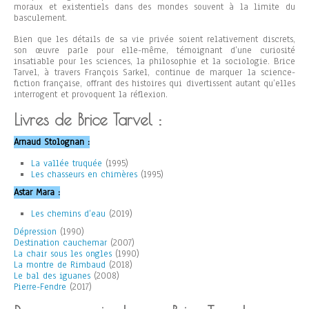
moraux et existentiels dans des mondes souvent à la limite du
basculement.
Bien que les détails de sa vie privée soient relativement discrets,
son œuvre parle pour elle-même, témoignant d’une curiosité
insatiable pour les sciences, la philosophie et la sociologie. Brice
Tarvel, à travers François Sarkel, continue de marquer la science-
fiction française, offrant des histoires qui divertissent autant qu’elles
interrogent et provoquent la réflexion.
Livres de Brice Tarvel :
Arnaud Stolognan :
La vallée truquée
(1995)
Les chasseurs en chimères
(1995)
Astar Mara :
Les chemins d’eau
(2019)
Dépression
(1990)
Destination cauchemar
(2007)
La chair sous les ongles
(1990)
La montre de Rimbaud
(2018)
Le bal des iguanes
(2008)
Pierre-Fendre
(2017)