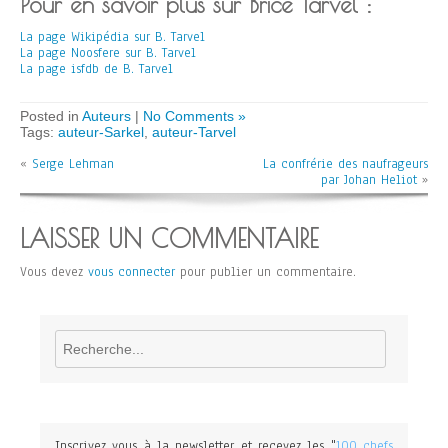
Pour en savoir plus sur Brice Tarvel :
La page Wikipédia sur B. Tarvel
La page Noosfere sur B. Tarvel
La page isfdb de B. Tarvel
Posted in
Auteurs
|
No Comments »
Tags:
auteur-Sarkel
,
auteur-Tarvel
«
Serge Lehman
La confrérie des naufrageurs
par Johan Heliot
»
LAISSER UN COMMENTAIRE
Vous devez
vous connecter
pour publier un commentaire.
Rechercher
Inscrivez vous à la newsletter et recevez les "
100 chefs