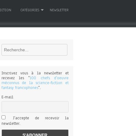
FICTION
CATÉGORIES
NEWSLETTER
Rechercher
Inscrivez vous à la newsletter et
recevez les "
100 chefs d'oeuvre
méconnus de la science-fiction et
fantasy francophones
".
E-mail
J'accepte de recevoir la
newsletter.