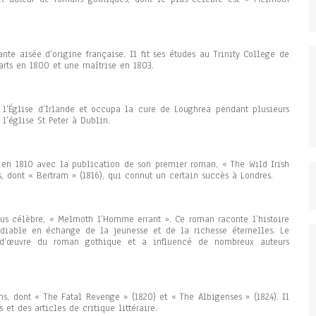
nte aisée d’origine française. Il fit ses études au Trinity College de
arts en 1800 et une maîtrise en 1803.
 l’Église d’Irlande et occupa la cure de Loughrea pendant plusieurs
l’église St Peter à Dublin.
 en 1810 avec la publication de son premier roman, « The Wild Irish
s, dont « Bertram » (1816), qui connut un certain succès à Londres.
us célèbre, « Melmoth l’Homme errant ». Ce roman raconte l’histoire
able en échange de la jeunesse et de la richesse éternelles. Le
d’œuvre du roman gothique et a influencé de nombreux auteurs
s, dont « The Fatal Revenge » (1820) et « The Albigenses » (1824). Il
et des articles de critique littéraire.