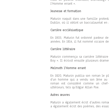
l’Homme errant ».
Jeunesse et formation
Maturin naquit dans une famille protesta
Dublin, où il obtint un baccalauréat en 
Carrière ecclésiastique
En 1803, Maturin fut ordonné pasteur de
années. En 1814, il fut nommé vicaire de 
Carrière littéraire
Maturin commença sa carrière littéraire
Boy ». Il écrivit ensuite plusieurs drame
Melmoth l’Homme errant
En 1820, Maturin publia son roman le pl
d’un homme qui a vendu son âme au di
roman est considéré comme un chef-
ultérieurs, tels qu’Edgar Allan Poe.
Autres œuvres
Maturin a également écrit d’autres roman
a également écrit des poèmes, des essais 