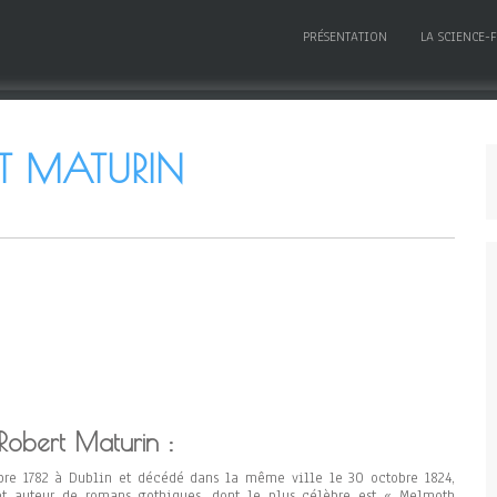
PRÉSENTATION
LA SCIENCE-
T MATURIN
Robert Maturin :
mbre 1782 à Dublin et décédé dans la même ville le 30 octobre 1824,
 et auteur de romans gothiques, dont le plus célèbre est « Melmoth