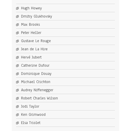
Hugh Howey
Dmitry Glukhovsky
Max Brooks
Peter Heller
Gustave Le Rouge
Jean de La Hire
Hervé Jubert
Catherine Dufour
Dominique Douay
Michael Crichton
Audrey Niffenegger
Robert Charles Wilson
Jodi Taylor
Ken Grimwood
Elsa Triolet