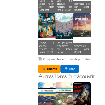
L’élu par
Vers un
Johan Héliot
ailleurs
Nouvelle ère
et Alain
meilleur par
par Johan
Grousset
Johan Héliot
Héliot
Crime à
Les mystères
grande
d’Anglefer
Symbioses
vitesse par
par Johan
par Johan
Johan Héliot
Héliot
Heliot
Comparer les éditions disponibles :
Amazon
Fnac
Autres livres à découvrir