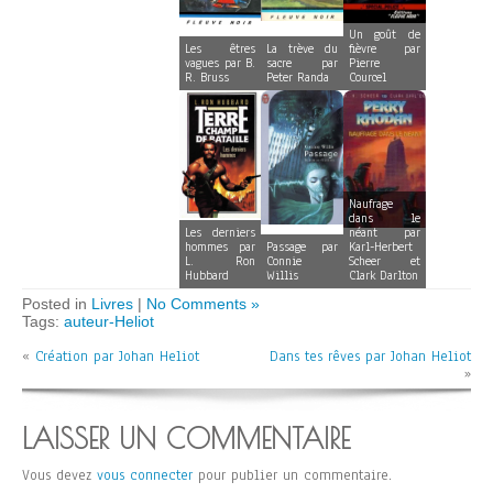
Un goût de
Les êtres
La trève du
fièvre par
vagues par B.
sacre par
Pierre
R. Bruss
Peter Randa
Courcel
Naufrage
dans le
Les derniers
néant par
hommes par
Passage par
Karl-Herbert
L. Ron
Connie
Scheer et
Hubbard
Willis
Clark Darlton
Posted in
Livres
|
No Comments »
Tags:
auteur-Heliot
«
Création par Johan Heliot
Dans tes rêves par Johan Heliot
»
LAISSER UN COMMENTAIRE
Vous devez
vous connecter
pour publier un commentaire.