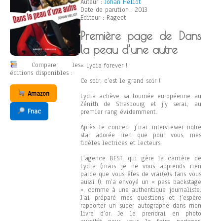
Auteur :
Johan Heliot
Date de parution : 2013
Editeur : Rageot
Première page de Dans
la peau d’une autre
Comparer les
« Lydia forever !
éditions disponibles :
Ce soir, c’est le grand soir !
Amazon
Lydia achève sa tournée européenne au
Zénith de Strasbourg et j’y serai, au
Fnac
premier rang évidemment.
Après le concert, j’irai interviewer notre
star adorée rien que pour vous, mes
fidèles lectrices et lecteurs.
L’agence BEST, qui gère la carrière de
Lydia (mais je ne vous apprends rien
parce que vous êtes de vrai(e)s fans vous
aussi !), m’a envoyé un « pass backstage
», comme à une authentique journaliste.
J’ai préparé mes questions et j’espère
rapporter un super autographe dans mon
livre d’or. Je le prendrai en photo