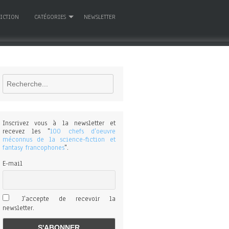
FICTION
CATÉGORIES
NEWSLETTER
Rechercher
Inscrivez vous à la newsletter et
recevez les "
100 chefs d'oeuvre
méconnus de la science-fiction et
fantasy francophones
".
E-mail
J'accepte de recevoir la
newsletter.