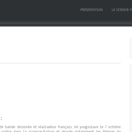
PRÉSENTATION
LA SCIENCE-
:
 de bande dessinée et réalisateur français, né yougoslave le 7 octobre
 partie dans la science-fiction et aborde notamment les thèmes du