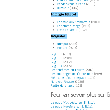
Trente-deux décembre
(2003)
Rendez-vous à Paris
(2006)
Quatre ?
(2007)
Triologie Nikopol :
La foire aux immortels
(1980)
La femme piège
(1986)
Froid Equateur
(1992)
Intégrales :
Nikopol
(2017)
Monstre
(2018)
Bug T. 1
(2017)
Bug T. 2
(2019)
Bug T. 3
(2022)
Bug T. 4
(2025)
Les fantômes du Louvre
(2012)
Les phalanges de l’ordre noir
(1979)
Mémoires d’outre-espace
(1978)
Nu avec Picasso
(2020)
Partie de chasse
(1983)
Pour en savoir plus sur Enk
La page Wikipédia sur E. Bilal
La page Noosfere sur E. Bilal