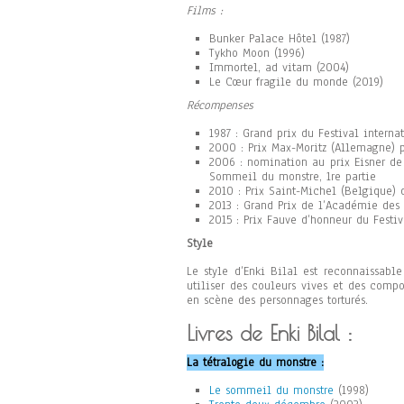
Films :
Bunker Palace Hôtel (1987)
Tykho Moon (1996)
Immortel, ad vitam (2004)
Le Cœur fragile du monde (2019)
Récompenses
1987 : Grand prix du Festival inter
2000 : Prix Max-Moritz (Allemagne) 
2006 : nomination au prix Eisner de
Sommeil du monstre, 1re partie
2010 : Prix Saint-Michel (Belgique) 
2013 : Grand Prix de l’Académie des
2015 : Prix Fauve d’honneur du Fest
Style
Le style d’Enki Bilal est reconnaissable
utiliser des couleurs vives et des comp
en scène des personnages torturés.
Livres de Enki Bilal :
La tétralogie du monstre :
Le sommeil du monstre
(1998)