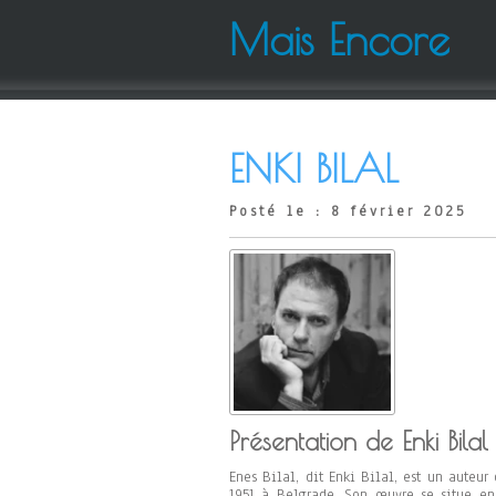
Mais Encore
ENKI BILAL
Posté le : 8 février 2025
Présentation de Enki Bilal 
Enes Bilal, dit Enki Bilal, est un auteur
1951 à Belgrade. Son œuvre se situe en