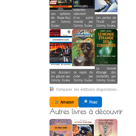
Les
soucoupes
volantes
Les sphères
viennent
de Rapa-Nui
d’un autre
Les portes de
par Jimmy
monde par
Thulé par
Guieu
Jimmy Guieu
Jimmy Guieu
Le monde
Les dossiers
Le rayon du
étrange des
du glaive par
cube par
contactés par
Jimmy Guieu
Jimmy Guieu
Jimmy Guieu
Comparer les éditions disponibles :
Amazon
Fnac
Autres livres à découvrir