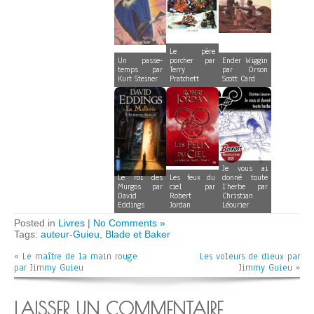
Le père
Un passe-
porcher par
Ender Wiggin
temps par
Terry
par Orson
Kurt Steiner
Pratchett
Scott Card
Je vous ai
Le roi des
Les feux du
donné toute
Murgos par
ciel par
l’herbe par
David
Robert
Christian
Eddings
Jordan
Léourier
Posted in
Livres
|
No Comments »
Tags:
auteur-Guieu
,
Blade et Baker
«
Le maître de la main rouge
Les voleurs de dieux par
par Jimmy Guieu
Jimmy Guieu
»
LAISSER UN COMMENTAIRE