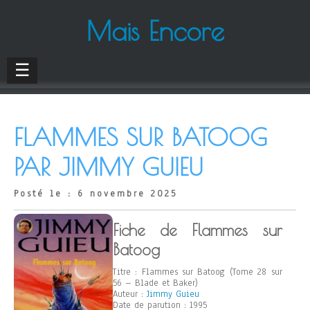
Mais Encore
☰
FLAMMES SUR BATOOG
PAR JIMMY GUIEU
Posté le : 6 novembre 2025
Fiche de Flammes sur
Batoog
Titre : Flammes sur Batoog (Tome 28 sur
56 – Blade et Baker)
Auteur :
Jimmy Guieu
Date de parution : 1995