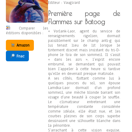
Editeur : Vaugirard
Première page de
Flammes sur Batoog
Comparer les
« Vorlank-Laor, agent du service de
éditions disponibles :
renseignements rigelien, dormait
paisiblement sur le champ anti-g qui
Amazon
lui tenait lieu de lit lorsque le
tintement discret mais insistant du tri-D-
phone le tira de son sommeil. Il s’assit
Fnac
« dans les airs », l’esprit encore
embrumé, se demandant qui pouvait
bien l’appeler à cette heure si tardive
qu’elle en devenait presque matinale.
A ses côtés, flottant comme lui à
quelques pouces du sol, son épouse
Lamdka-Laor dormait d’un profond
sommeil, une mèche blonde barrant son
visage d’une beauté à couper le souffle.
Le climatiseur entretenant une
température constante considérée
comme idéale, elle était nue, et les
courbes pleines de son corps superbe
dessinaient une silhouette blanche dans
la pénombre.
S’arrachant à cette vision exquise,