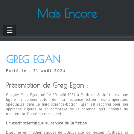
Mais Encore
☰
GREG EGAN
Posté le : 31 août 2024
Présentation de Greg Egan :
Gregory Mark Egan, né le 20 août 1961 à Perth en Australie, est une
figure incontournable de la science-fiction contemporaine.
Spécialisé dans la hard science-fiction, Egan est reconnu pour son
approche rigoureuse et complexe de la science, qu’il intègre de
manière brillante dans ses récits.
Un esprit scientifique au service de la fiction
Diplômé en mathématiques de l’Université de Western Australia et