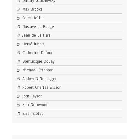
Dmitry Glukhovsky
Max Brooks
Peter Heller
Gustave Le Rouge
Jean de La Hire
Hervé Jubert
Catherine Dufour
Dominique Douay
Michael Crichton
Audrey Niffenegger
Robert Charles Wilson
Jodi Taylor
Ken Grimwood
Elsa Triolet