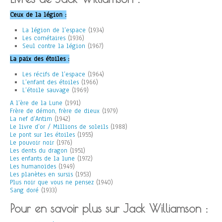
Ceux de la légion :
La légion de l’espace
(1934)
Les cométaires
(1936)
Seul contre la légion
(1967)
La paix des étoiles :
Les récifs de l’espace
(1964)
L’enfant des étoiles
(1966)
L’étoile sauvage
(1969)
A l’ère de la Lune
(1991)
Frère de démon, frère de dieux
(1979)
La nef d’Antim
(1942)
Le livre d’or / Millions de soleils
(1988)
Le pont sur les étoiles
(1955)
Le pouvoir noir
(1976)
Les dents du dragon
(1951)
Les enfants de la lune
(1972)
Les humanoïdes
(1949)
Les planètes en sursis
(1953)
Plus noir que vous ne pensez
(1940)
Sang doré
(1933)
Pour en savoir plus sur Jack Williamson :