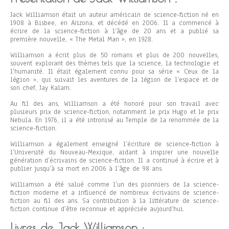
Jack Williamson était un auteur américain de science-fiction né en
1908 à Bisbee, en Arizona, et décédé en 2006. Il a commencé à
écrire de la science-fiction à l’âge de 20 ans et a publié sa
première nouvelle, « The Metal Man », en 1928.
Williamson a écrit plus de 50 romans et plus de 200 nouvelles,
souvent explorant des thèmes tels que la science, la technologie et
l’humanité. Il était également connu pour sa série « Ceux de la
légion », qui suivait les aventures de la légion de l’espace et de
son chef, Jay Kalam.
Au fil des ans, Williamson a été honoré pour son travail avec
plusieurs prix de science-fiction, notamment le prix Hugo et le prix
Nebula. En 1976, il a été intronisé au Temple de la renommée de la
science-fiction.
Williamson a également enseigné l’écriture de science-fiction à
l’Université du Nouveau-Mexique, aidant à inspirer une nouvelle
génération d’écrivains de science-fiction. Il a continué à écrire et à
publier jusqu’à sa mort en 2006 à l’âge de 98 ans.
Williamson a été salué comme l’un des pionniers de la science-
fiction moderne et a influencé de nombreux écrivains de science-
fiction au fil des ans. Sa contribution à la littérature de science-
fiction continue d’être reconnue et appréciée aujourd’hui.
Livres de Jack Williamson :