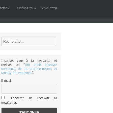
FICTION
CATÉGORIES
NEWSLETTER
Rechercher
Inscrivez vous à la newsletter et
recevez les "
100 chefs d'oeuvre
méconnus de la science-fiction et
fantasy francophones
".
E-mail
J'accepte de recevoir la
newsletter.