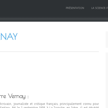
PRÉSENTATION
LA SCIENCE-
ERNAY
rre Vernay :
écrivain, journaliste et critique français, principalement connu pour
 fantasy. Né le 2 septembre 1958 à La Tronche, en Isère, il est décédé