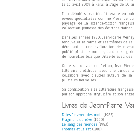
le 16 avril 2009 à Paris, à l’âge de 50 a
Il a débuté sa carrière littéraire en p
revues spécialisées comme Présence du 
paysage de la science-fiction français
collection jeunesse des éditions Nathan.
Dans les années 1980, Jean-Pierre Vernay
renouveler la forme et les thèmes de la 
déroutant et une exploration de niveau
publié plusieurs romans, dont Le sang de
de nouvelles tels que Dites-le avec des 
Outre ses œuvres de fiction, Jean-Pierr
littéraire prolifique, avec une cinquan
collaboré avec d’autres auteurs de s
plusieurs nouvelles.
Sa contribution à la littérature françai
par son approche singulière et son engag
Livres de Jean-Pierre Ve
Dites-le avec des mots
(1985)
Fragment du rêve
(1990)
Le sang des mondes
(1983)
Thomas et le rat
(1981)