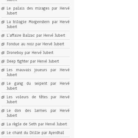
Le palais des mirages par Hervé
Jubert
La trilogie Morgenstern par Hervé
Jubert
L’affaire Balzac par Hervé Jubert
Fondue au noir par Hervé Jubert
Droneboy par Hervé Jubert
Deep fighter par Hervé Jubert
Les mauvais joueurs par Hervé
Jubert
Le gang du serpent par Hervé
Jubert
Les voleurs de têtes par Hervé
Jubert
Le don des larmes par Hervé
Jubert
La règle de Seth par Hervé Jubert
Le chant du Drille par Ayerdhal