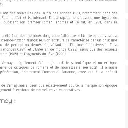
ns.
ubliant des nouvelles dès la fin des années 1970, notamment dans des
Futur et Ici et Maintenant. Il est rapidement devenu une figure du
e, publiant son premier roman, Thomas et le rat, en 1981, dans la
 a été l’un des membres du groupe littéraire « Limite », qui visait à
science-fiction française. Son écriture se caractérise par un onirisme
x de perception démesurés, allant de l’intime à l’universel. Il a
s mondes (1984) et L’Enfer en ce monde (1993), ainsi que des recueils
mots (1985) et Fragments du rêve (1990).
e Vernay a également été un journaliste scientifique et un critique
taine de critiques de romans et de nouvelles à son actif. Il a aussi
a génération, notamment Emmanuel Jouanne, avec qui il a coécrit
se de l’imaginaire, bien que relativement courte, a marqué son époque
ement à explorer de nouvelles voies narratives.
rnay :