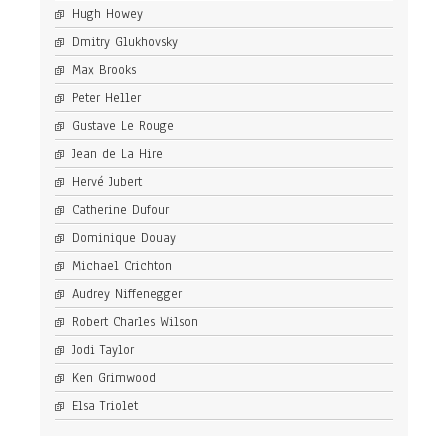
Hugh Howey
Dmitry Glukhovsky
Max Brooks
Peter Heller
Gustave Le Rouge
Jean de La Hire
Hervé Jubert
Catherine Dufour
Dominique Douay
Michael Crichton
Audrey Niffenegger
Robert Charles Wilson
Jodi Taylor
Ken Grimwood
Elsa Triolet