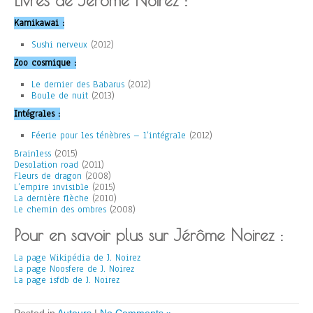
Livres de Jérôme Noirez :
Kamikawai :
Sushi nerveux
(2012)
Zoo cosmique :
Le dernier des Babarus
(2012)
Boule de nuit
(2013)
Intégrales :
Féerie pour les ténèbres – l’intégrale
(2012)
Brainless
(2015)
Desolation road
(2011)
Fleurs de dragon
(2008)
L’empire invisible
(2015)
La dernière flèche
(2010)
Le chemin des ombres
(2008)
Pour en savoir plus sur Jérôme Noirez :
La page Wikipédia de J. Noirez
La page Noosfere de J. Noirez
La page isfdb de J. Noirez