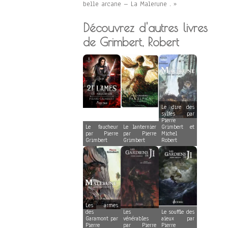
belle arcane – La Malerune . »
Découvrez d'autres livres
de Grimbert, Robert
Le dire des
sylfes par
Pierre
Le faucheur
Le lanternier
Grimbert et
par Pierre
par Pierre
Michel
Grimbert
Grimbert
Robert
Les armes
des
Les
Le souffle des
Garamont par
vénérables
aïeux par
Pierre
par Pierre
Pierre