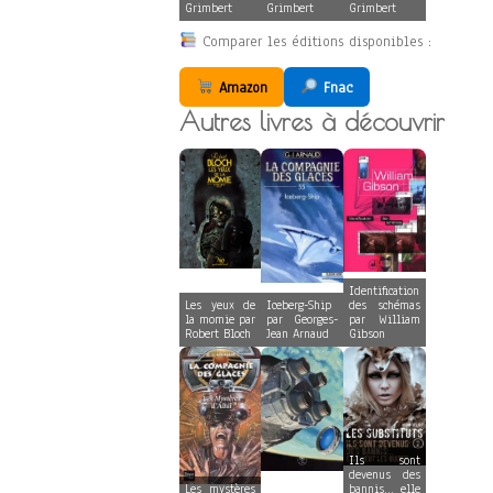
Grimbert
Grimbert
Grimbert
Comparer les éditions disponibles :
Amazon
Fnac
Autres livres à découvrir
Identification
Les yeux de
Iceberg-Ship
des schémas
la momie par
par Georges-
par William
Robert Bloch
Jean Arnaud
Gibson
Ils sont
devenus des
Les mystères
bannis… elle