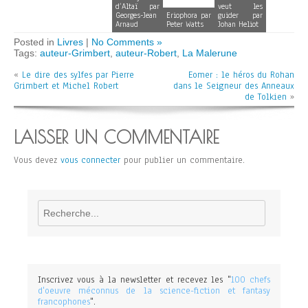
d’Altaï par
veut les
Georges-Jean
Eriophora par
guider par
Arnaud
Peter Watts
Johan Heliot
Posted in
Livres
|
No Comments »
Tags:
auteur-Grimbert
,
auteur-Robert
,
La Malerune
«
Le dire des sylfes par Pierre
Eomer : le héros du Rohan
Grimbert et Michel Robert
dans le Seigneur des Anneaux
de Tolkien
»
LAISSER UN COMMENTAIRE
Vous devez
vous connecter
pour publier un commentaire.
Rechercher
Inscrivez vous à la newsletter et recevez les "
100 chefs
d'oeuvre méconnus de la science-fiction et fantasy
francophones
".