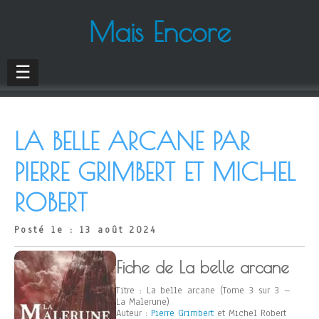
Mais Encore
☰
LA BELLE ARCANE PAR
PIERRE GRIMBERT ET MICHEL
ROBERT
Posté le : 13 août 2024
Fiche de La belle arcane
Titre : La belle arcane (Tome 3 sur 3 –
La Malerune)
Auteur :
Pierre Grimbert
et Michel Robert