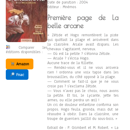
Date de parution : 2004
Editeur : Mnémos
Première page de La
belle arcane
« Zétide et Hogo remontèrent la piste
qui quittait la plage et arrivèrent dans
la clairière. Ariale avait disparu. Les
Comparer les
chevaux s’agitaient, nerveux.
éditions disponibles :
— Où est la petite ? s’étonna Zétide.
— Ariale ? s’écria Hogo.
Aucune trace de la fillette.
Amazon
— Rendez-vous et il ne vous arrivera
rien ! ordonna une voix tapie dans les
Fnac
broussailles, du côté opposé à la plage.
— Comment se fait-il que je ne vous
croie pas ? s’exclama Zétide.
— Vous n’avez pas le choix, nous avons
la petite. Et toi, le Lycante, jette tes
armes, ou elle perdra un œil !
Un cri de douleur enfantine confirma son
propos. Hogo feula, gronda, mais dut se
résoudre à obéir. Dans la clairière, une
troupe de guerriers jaillit du sous-bois. »
Extrait de : P. Grimbert et M. Robert. « La