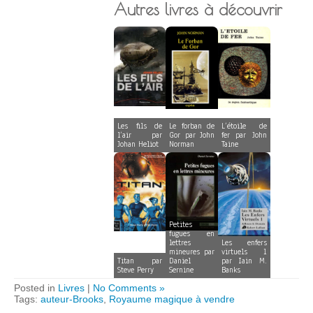
Autres livres à découvrir
Les fils de
Le forban de
L’étoile de
l’air par
Gor par John
fer par John
Johan Heliot
Norman
Taine
Petites
fugues en
lettres
Les enfers
mineures par
virtuels 1
Titan par
Daniel
par Iain M.
Steve Perry
Sernine
Banks
Posted in
Livres
|
No Comments »
Tags:
auteur-Brooks
,
Royaume magique à vendre