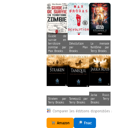
Guide de
survie en
territoire
Dévolution
La menace
zombie par
par Max
fantôme par
Max Brooks
Brooks
Terry Brooks
Jarka Ruus
Straken par
Tanequil par
par Terry
Terry Brooks
Terry Brooks
Brooks
Comparer les éditions disponibles :
Amazon
Fnac