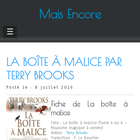
Mais Encore
☰
LA BOÎTE À MALICE PAR
TERRY BROOKS
Posté le : 8 juillet 2026
Fiche de La boîte à
malice
Titre : La boîte à malice (Tome 4 sur 6 –
Royaume magique à vendre)
Auteur :
Terry Brooks
Traduction : F. Le Boucher