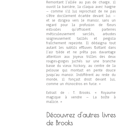
Remontant l’allée au pas de charge, il
ouvrit la barrière, la claqua avec hargne
– comme s’il lui reprochait de ne pas
s’être docilement écartée devant lui –
et se dirigea vers le manoir, sans un
regard pour la profusion de fleurs
estivales qu’offraient parterres
méticuleusement sarclés, arbustes
soigneusement taillés et pergola
fraîchement repeinte. Il dédaigna tout
autant les subtils effluves flottant dans
l’air tiède et ne prêta pas davantage
attention aux joyeux trilles des deux
rouges-gorges juchés sur une branche
basse du vieux hickory, au centre de la
pelouse qui montait en pente douce
jusqu’au manoir. Indifférent au reste du
monde, il fonçait droit devant lui,
comme un rhinocéros en furie. »
Extrait de : T. Brooks. « Royaume
magique à vendre – La boîte à
malice. »
Découvrez d'autres livres
de Brooks