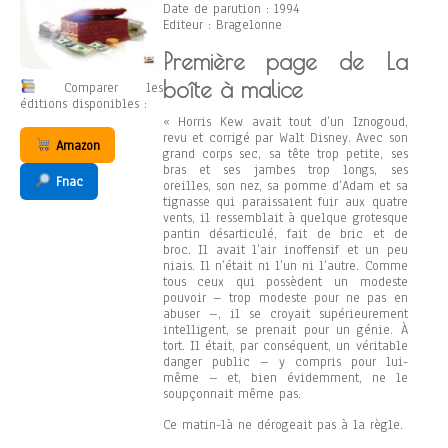
Date de parution : 1994
Editeur : Bragelonne
Première page de La
boîte à malice
Comparer les
éditions disponibles :
« Horris Kew avait tout d’un Iznogoud,
revu et corrigé par Walt Disney. Avec son
Amazon
grand corps sec, sa tête trop petite, ses
bras et ses jambes trop longs, ses
Fnac
oreilles, son nez, sa pomme d’Adam et sa
tignasse qui paraissaient fuir aux quatre
vents, il ressemblait à quelque grotesque
pantin désarticulé, fait de bric et de
broc. Il avait l’air inoffensif et un peu
niais. Il n’était ni l’un ni l’autre. Comme
tous ceux qui possèdent un modeste
pouvoir – trop modeste pour ne pas en
abuser –, il se croyait supérieurement
intelligent, se prenait pour un génie. À
tort. Il était, par conséquent, un véritable
danger public – y compris pour lui-
même – et, bien évidemment, ne le
soupçonnait même pas.
Ce matin-là ne dérogeait pas à la règle.