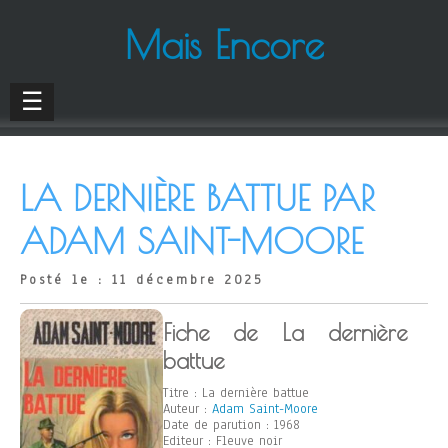
Mais Encore
☰
LA DERNIÈRE BATTUE PAR
ADAM SAINT-MOORE
Posté le : 11 décembre 2025
Fiche de La dernière
battue
Titre : La dernière battue
Auteur :
Adam Saint-Moore
Date de parution : 1968
Editeur : Fleuve noir