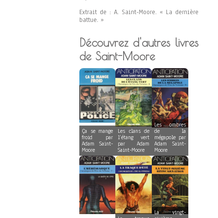
Extrait de : A. Saint-Moore. « La dernière
battue. »
Découvrez d'autres livres
de Saint-Moore
Les ombres
Ça se mange
Les clans de
de la
froid par
l’étang vert
mégapole par
Adam Saint-
par Adam
Adam Saint-
Moore
Saint-Moore
Moore
La vingt-