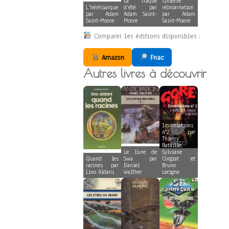
La traque
sixième
L’hérésiarque
d’été par
réincarnation
par Adam
Adam Saint-
par Adam
Saint-Moore
Moore
Saint-Moore
Comparer les éditions disponibles :
Amazon
Fnac
Autres livres à découvrir
Immolations
n°2 par
Thierry
Bataille,
Le livre de
Sylviane
Quand les
Swa par
Corgiat et
racines par
Daniel
Bruno
Lino Aldani
Walther
Lecigne