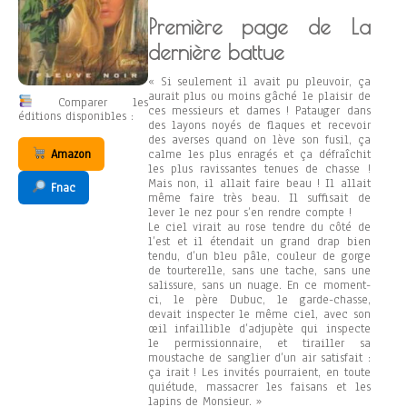
Première page de La
dernière battue
« Si seulement il avait pu pleuvoir, ça
aurait plus ou moins gâché le plaisir de
Comparer les
ces messieurs et dames ! Patauger dans
éditions disponibles :
des layons noyés de flaques et recevoir
des averses quand on lève son fusil, ça
calme les plus enragés et ça défraîchit
Amazon
les plus ravissantes tenues de chasse !
Mais non, il allait faire beau ! Il allait
Fnac
même faire très beau. Il suffisait de
lever le nez pour s’en rendre compte !
Le ciel virait au rose tendre du côté de
l’est et il étendait un grand drap bien
tendu, d’un bleu pâle, couleur de gorge
de tourterelle, sans une tache, sans une
salissure, sans un nuage. En ce moment-
ci, le père Dubuc, le garde-chasse,
devait inspecter le même ciel, avec son
œil infaillible d’adjupète qui inspecte
le permissionnaire, et tirailler sa
moustache de sanglier d’un air satisfait :
ça irait ! Les invités pourraient, en toute
quiétude, massacrer les faisans et les
lapins de Monsieur. »