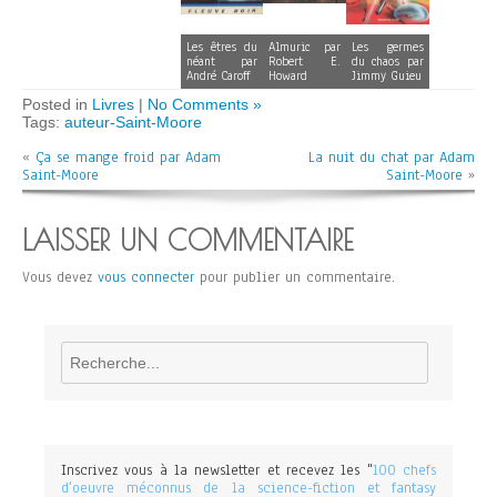
Les êtres du
Almuric par
Les germes
néant par
Robert E.
du chaos par
André Caroff
Howard
Jimmy Guieu
Posted in
Livres
|
No Comments »
Tags:
auteur-Saint-Moore
«
Ça se mange froid par Adam
La nuit du chat par Adam
Saint-Moore
Saint-Moore
»
LAISSER UN COMMENTAIRE
Vous devez
vous connecter
pour publier un commentaire.
Rechercher
Inscrivez vous à la newsletter et recevez les "
100 chefs
d'oeuvre méconnus de la science-fiction et fantasy