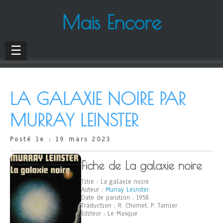
Mais Encore
☰
LA GALAXIE NOIRE PAR
MURRAY LEINSTER
Posté le : 19 mars 2023
Fiche de La galaxie noire
Titre : La galaxie noire
Auteur :
Murray Leinster
Date de parution : 1958
Traduction : R. Chomet, P. Tarnier
Editeur : Le Masque