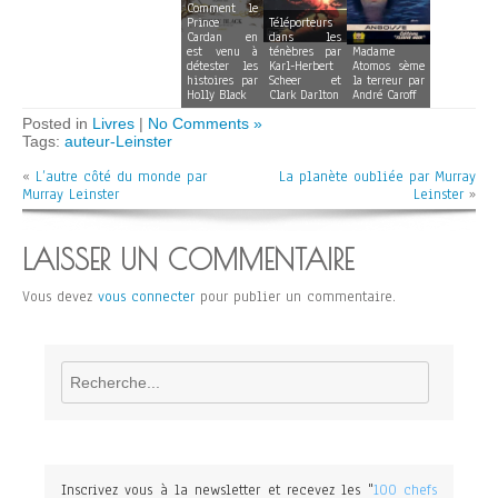
Comment le
Prince
Téléporteurs
Cardan en
dans les
est venu à
ténèbres par
Madame
détester les
Karl-Herbert
Atomos sème
histoires par
Scheer et
la terreur par
Holly Black
Clark Darlton
André Caroff
Posted in
Livres
|
No Comments »
Tags:
auteur-Leinster
«
L’autre côté du monde par
La planète oubliée par Murray
Murray Leinster
Leinster
»
LAISSER UN COMMENTAIRE
Vous devez
vous connecter
pour publier un commentaire.
Rechercher
Inscrivez vous à la newsletter et recevez les "
100 chefs