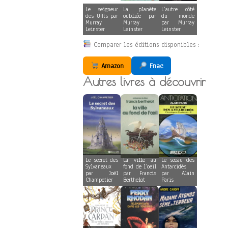
Le seigneur
La planète
L’autre côté
des Uffts par
oubliée par
du monde
Murray
Murray
par Murray
Leinster
Leinster
Leinster
Comparer les éditions disponibles :
Amazon
Fnac
Autres livres à découvrir
Le secret des
La ville au
Le sceau des
Sylvaneaux
fond de l’oeil
Antarcidès
par Joël
par Francis
par Alain
Champetier
Berthelot
Paris