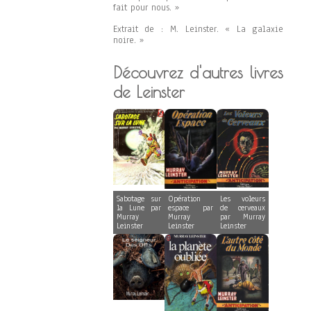
fait pour nous. »
Extrait de : M. Leinster. « La galaxie
noire. »
Découvrez d'autres livres
de Leinster
Sabotage sur
Opération
Les voleurs
la Lune par
espace par
de cerveaux
Murray
Murray
par Murray
Leinster
Leinster
Leinster