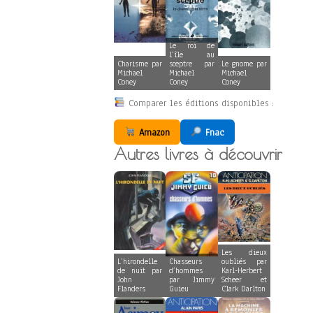
Le roi de
l’île au
Charisme par
sceptre par
Le gnome par
Michael
Michael
Michael
Coney
Coney
Coney
Comparer les éditions disponibles :
Amazon
Fnac
Autres livres à découvrir
Les dieux
L’hirondelle
Chasseurs
oubliés par
de nuit par
d’hommes
Karl-Herbert
John
par Jimmy
Scheer et
Flanders
Guieu
Clark Darlton