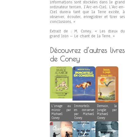
informations sont stockées dans le grand
ordinateur terrien, l’Arc-en-Ciel. L’Arc-en-
Ciel durera tant que la Terre existe, à
observer, écouter, enregistrer et tirer ses
conclusions. »
Extrait de : M. Coney. « Les dieux du
grand loin – Le chant de la Terre. »
Découvrez d'autres livres
de Coney
L’image au
Immortels
Demain, la
miroir par
en conserve
jungle par
Michael
par Michael
Michael
Coney
Coney
Coney