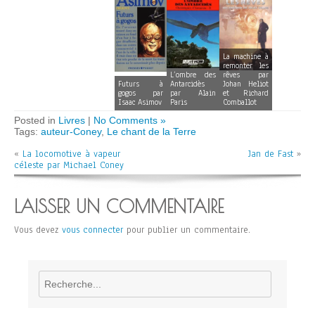
La machine à
remonter les
L’ombre des
rêves par
Futurs à
Antarcidès
Johan Heliot
gogos par
par Alain
et Richard
Isaac Asimov
Paris
Comballot
Posted in
Livres
|
No Comments »
Tags:
auteur-Coney
,
Le chant de la Terre
«
La locomotive à vapeur
Jan de Fast
»
céleste par Michael Coney
LAISSER UN COMMENTAIRE
Vous devez
vous connecter
pour publier un commentaire.
Rechercher