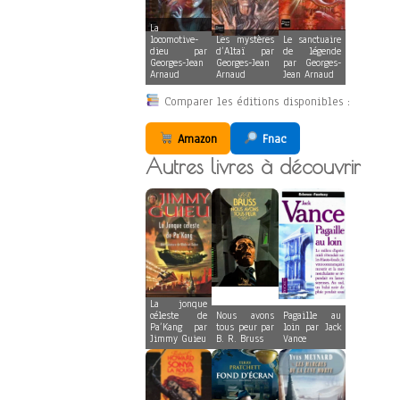
La
locomotive-
Les mystères
Le sanctuaire
dieu par
d’Altaï par
de légende
Georges-Jean
Georges-Jean
par Georges-
Arnaud
Arnaud
Jean Arnaud
Comparer les éditions disponibles :
Amazon
Fnac
Autres livres à découvrir
La jonque
céleste de
Nous avons
Pagaille au
Pa’Kang par
tous peur par
loin par Jack
Jimmy Guieu
B. R. Bruss
Vance