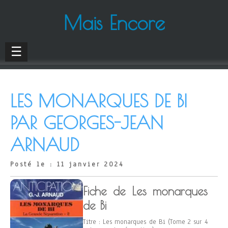
Mais Encore
☰
LES MONARQUES DE BI
PAR GEORGES-JEAN
ARNAUD
Posté le : 11 janvier 2024
Fiche de Les monarques
de Bi
Titre : Les monarques de Bi (Tome 2 sur 4