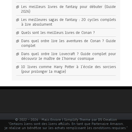
Les meilleurs livres de fantasy pour débuter (Guide
2026)
Les meilleures sagas de fantasy : 20 cycles complets
à lire absolument
Quels sont les meilleurs livres de Conan ?
Dans quel ordre lire les aventures de Conan ? Guide
complet
Dans quel ordre lire Lovecraft ? Guide complet pour
découvrir le maître de l’horreur cosmique
10 livres comme Harry Potter à l’école des sorciers
(pour prolonger la magie)
© 2022 - 2026 : Mais Encore | Simplify Theme par D5 Creation
“Certains liens sont des liens affiliés. En tant que Partenaire Amazon,
je réalise un bénéfice sur les achats remplissant les conditions requises.”