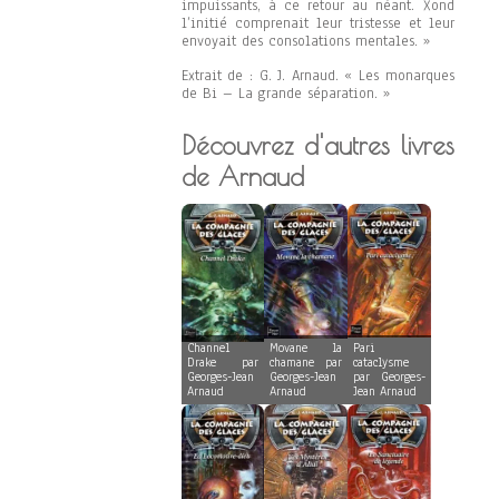
impuissants, à ce retour au néant. Xond
l’initié comprenait leur tristesse et leur
envoyait des consolations mentales. »
Extrait de : G. J. Arnaud. « Les monarques
de Bi – La grande séparation. »
Découvrez d'autres livres
de Arnaud
Channel
Movane la
Pari
Drake par
chamane par
cataclysme
Georges-Jean
Georges-Jean
par Georges-
Arnaud
Arnaud
Jean Arnaud