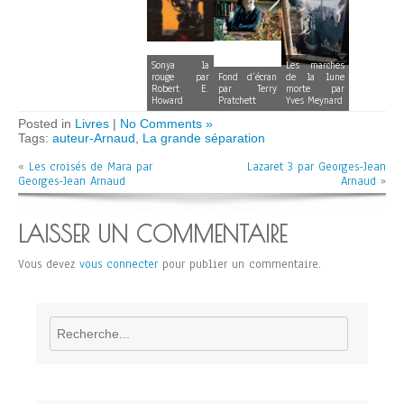
Sonya la
Les marches
rouge par
Fond d’écran
de la lune
Robert E.
par Terry
morte par
Howard
Pratchett
Yves Meynard
Posted in
Livres
|
No Comments »
Tags:
auteur-Arnaud
,
La grande séparation
«
Les croisés de Mara par
Lazaret 3 par Georges-Jean
Georges-Jean Arnaud
Arnaud
»
LAISSER UN COMMENTAIRE
Vous devez
vous connecter
pour publier un commentaire.
Rechercher