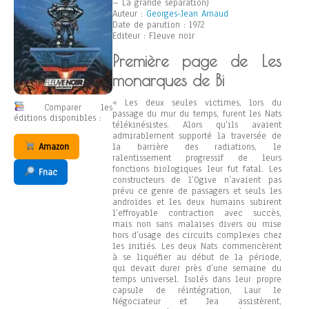
– La grande séparation)
Auteur :
Georges-Jean Arnaud
Date de parution : 1972
Editeur : Fleuve noir
Première page de Les
monarques de Bi
« Les deux seules victimes, lors du
Comparer les
passage du mur du temps, furent les Nats
éditions disponibles :
télékinésistes. Alors qu’ils avaient
admirablement supporté la traversée de
la barrière des radiations, le
Amazon
ralentissement progressif de leurs
fonctions biologiques leur fut fatal. Les
Fnac
constructeurs de l’Ogive n’avaient pas
prévu ce genre de passagers et seuls les
androïdes et les deux humains subirent
l’effroyable contraction avec succès,
mais non sans malaises divers ou mise
hors d’usage des circuits complexes chez
les initiés. Les deux Nats commencèrent
à se liquéfier au début de la période,
qui devait durer près d’une semaine du
temps universel. Isolés dans leur propre
capsule de réintégration, Laur le
Négociateur et Jea assistèrent,