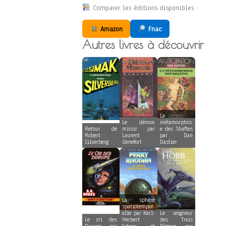
Comparer les éditions disponibles :
Amazon
Fnac
Autres livres à découvrir
La
Le démon
métamorphos
Retour de
miroir par
e des Shaftes
Robert
Laurent
par Dan
Silverberg
Genefort
Dastier
La sphère
spatiotempor
elle par Karl-
Le seigneur
Le cri des
Herbert
des Trois