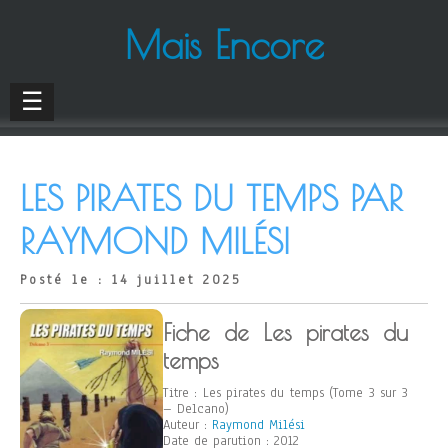
Mais Encore
☰
LES PIRATES DU TEMPS PAR
RAYMOND MILÉSI
Posté le : 14 juillet 2025
Fiche de Les pirates du
temps
Titre : Les pirates du temps (Tome 3 sur 3
– Delcano)
Auteur :
Raymond Milési
Date de parution : 2012