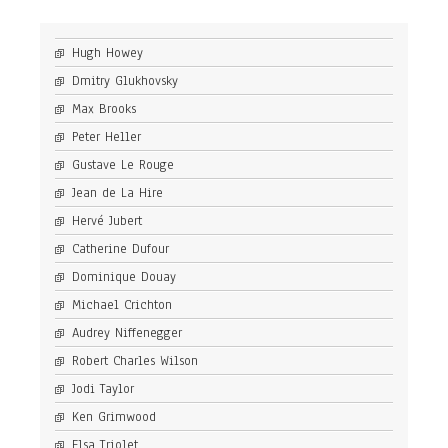
Hugh Howey
Dmitry Glukhovsky
Max Brooks
Peter Heller
Gustave Le Rouge
Jean de La Hire
Hervé Jubert
Catherine Dufour
Dominique Douay
Michael Crichton
Audrey Niffenegger
Robert Charles Wilson
Jodi Taylor
Ken Grimwood
Elsa Triolet