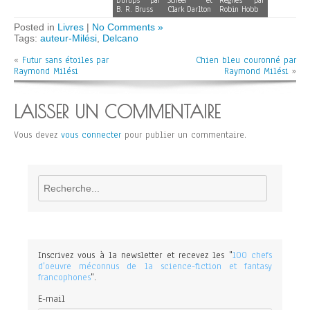
Durups par
Scheer et
Règnes par
B. R. Bruss
Clark Darlton
Robin Hobb
Posted in
Livres
|
No Comments »
Tags:
auteur-Milési
,
Delcano
«
Futur sans étoiles par
Chien bleu couronné par
Raymond Milési
Raymond Milési
»
LAISSER UN COMMENTAIRE
Vous devez
vous connecter
pour publier un commentaire.
Rechercher
Inscrivez vous à la newsletter et recevez les "
100 chefs
d'oeuvre méconnus de la science-fiction et fantasy
francophones
".
E-mail