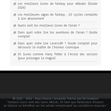
Les meilleurs livres de fantasy pour débuter (Guide
2026)
Les meilleures sagas de fantasy : 20 cycles complets
à lire absolument
Quels sont les meilleurs livres de Conan ?
Dans quel ordre lire les aventures de Conan ? Guide
complet
Dans quel ordre lire Lovecraft ? Guide complet pour
découvrir le maître de l’horreur cosmique
10 livres comme Harry Potter à l’école des sorciers
(pour prolonger la magie)
© 2022 - 2026 : Mais Encore | Simplify Theme par D5 Creation
“Certains liens sont des liens affiliés. En tant que Partenaire Amazon,
je réalise un bénéfice sur les achats remplissant les conditions requises.”