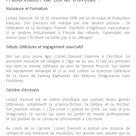
Naissance et Formation
Lionel Davoust, né le 10 novembre 1978, est un écrivain et traducteur
français. Son parcours est marqué par une double passion : la
littérature et la biologie marine. Diplômé d’ingénieur halieutique,
il se destine initialement à l’étude des cétacés. Cependant, son
amour pour l’écriture ne tarde pas à le rattraper.
Débuts littéraires et engagement associatif
Dès son plus jeune âge, Lionel Davoust s’adonne à l’écriture. Sa
première nouvelle est rédigée à l’âge de six ans. Il fait ses premiers
pas dans le monde littéraire au sein du fanzine Proscrit. Son talent
est rapidement remarqué et il se voit confier la direction littéraire
de la revue de fantasy Asphodale des éditions Imaginaires Sans
Frontières.
Carrière d’écrivain
Lionel Davoust est un auteur prolifique qui explore divers genres
littéraires, notamment la science-fiction, la fantasy et le thriller.
Son premier roman, « L’Île close », publié en 2009, lui vaut le prix
Imaginales. Ce succès lui ouvre les portes du monde professionnel
et lui permet de se consacrer pleinement à l’écriture.
Au cours de sa carrière, Lionel Davoust a publié une dizaine de
romans et une trentaine de nouvelles. Ses œuvres sont saluées par la