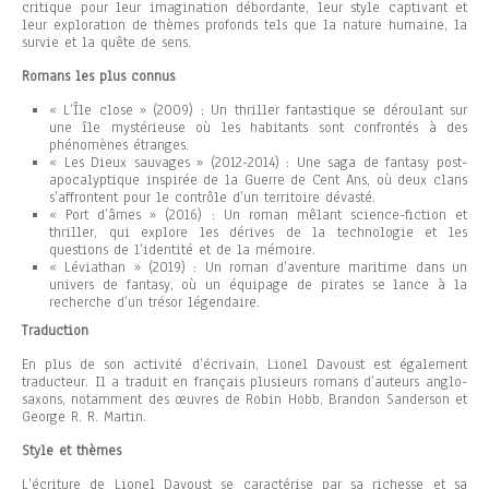
critique pour leur imagination débordante, leur style captivant et
leur exploration de thèmes profonds tels que la nature humaine, la
survie et la quête de sens.
Romans les plus connus
« L’Île close » (2009) : Un thriller fantastique se déroulant sur
une île mystérieuse où les habitants sont confrontés à des
phénomènes étranges.
« Les Dieux sauvages » (2012-2014) : Une saga de fantasy post-
apocalyptique inspirée de la Guerre de Cent Ans, où deux clans
s’affrontent pour le contrôle d’un territoire dévasté.
« Port d’âmes » (2016) : Un roman mêlant science-fiction et
thriller, qui explore les dérives de la technologie et les
questions de l’identité et de la mémoire.
« Léviathan » (2019) : Un roman d’aventure maritime dans un
univers de fantasy, où un équipage de pirates se lance à la
recherche d’un trésor légendaire.
Traduction
En plus de son activité d’écrivain, Lionel Davoust est également
traducteur. Il a traduit en français plusieurs romans d’auteurs anglo-
saxons, notamment des œuvres de Robin Hobb, Brandon Sanderson et
George R. R. Martin.
Style et thèmes
L’écriture de Lionel Davoust se caractérise par sa richesse et sa