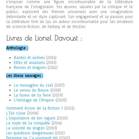
s’imposer comme une figure incontournable de la littérature
française de l’imaginaire. Ses œuvres, saluées par la critique et le
public, explorent des thèmes universels avec une imagination
débordante et un style captivant. Son engagement et sa passion pour
la littérature font de lui un auteur incontournable pour les amateurs
de science-fiction, de fantasy et de thriller.
Livres de Lionel Davoust :
Anthologie :
Bardes et sirènes
(2014)
Elfes et assassins
(2013)
Reines et dragons
(2012)
Les dieux sauvages :
La messagère du ciel
(2017)
Le verrou du fleuve
(2018)
La fureur de la Terre
(2019)
L’héritage de l’Empire
(2020)
Comment écrire de la fiction ?
(2021)
L’île close
(2008)
L’importance de ton regard
(2010)
La route de la conquête
(2014)
La volonté du dragon
(2010)
Les questions dangereuses
(2011)
Personne ne l’a vraiment dit
(2007)