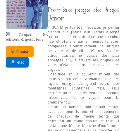
Première page de Projet
Jason
« QUAND je fus bien réveillé, je pensai
d’abord que j’étais seul. J’étais allongé
Comparer les
sur un canapé en cuir, dans une chambre
éditions disponibles :
nue et blanche aux immenses fenêtres,
composées alternativement de briques
de verre et de vitres claires. Par les
Amazon
vitres claires, je voyais des pics
enneigés qui, à travers les briques de
Fnac
verre, n’étaient plus que des ombres
vagues.
L’habitude et le souvenir mirent des
noms sur tout cela. La chambre nue, les
rayons orangés du grand soleil, les
montagnes lointaines. Mais, assis
derrière un bureau de verre, un homme
m’observait. Je le voyais pour la
première fois.
C’était un homme mûr, plutôt replet,
avec des sourcils roux et une couronne
de cheveux de même teinte qui
ceinturait un crâne chauve et rose. Il
portait une blouse blanche d’uniforme ;
sur sa poche-poitrine et sa manche, un