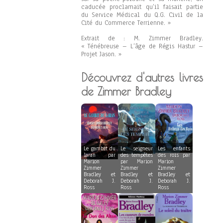
caducée proclamait qu’il faisait partie
du Service Médical du Q.G. Civil de la
Cité du Commerce Terrienne. »
Extrait de : M. Zimmer Bradley.
« Ténébreuse – L’âge de Régis Hastur –
Projet Jason. »
Découvrez d'autres livres
de Zimmer Bradley
Le gambit du
Le seigneur
Les enfants
laran par
des tempêtes
des rois par
Marion
par Marion
Marion
Zimmer
Zimmer
Zimmer
Bradley et
Bradley et
Bradley et
Deborah J.
Deborah J.
Deborah J.
Ross
Ross
Ross