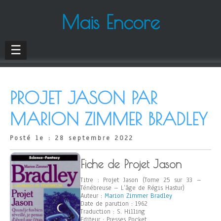
Mais Encore
☰
PROJET JASON PAR
MARION ZIMMER BRADLEY
Posté le : 28 septembre 2022
Fiche de Projet Jason
Titre : Projet Jason (Tome 25 sur 33 –
Ténébreuse – L’âge de Régis Hastur)
Auteur :
Marion Zimmer Bradley
Date de parution : 1962
Traduction : S. Hilling
Editeur : Presses Pocket