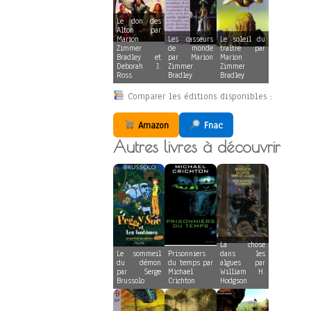
Le don des
Alton par
Marion
Les casseurs
Le soleil du
Zimmer
de monde
traître par
Bradley et
par Marion
Marion
Deborah J.
Zimmer
Zimmer
Ross
Bradley
Bradley
Comparer les éditions disponibles :
Amazon
Fnac
Autres livres à découvrir
La chose
Le sommeil
Prisonniers
dans les
du démon
du temps par
algues par
par Serge
Michael
William H.
Brussolo
Crichton
Hodgson