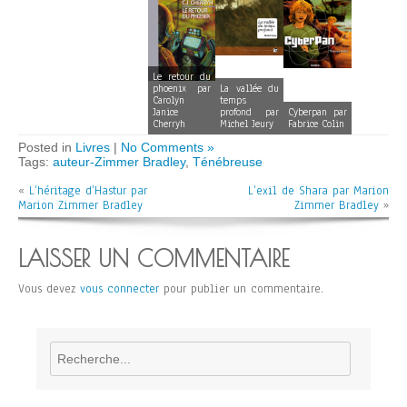
Le retour du
phoenix par
La vallée du
Carolyn
temps
Janice
profond par
Cyberpan par
Cherryh
Michel Jeury
Fabrice Colin
Posted in
Livres
|
No Comments »
Tags:
auteur-Zimmer Bradley
,
Ténébreuse
«
L’héritage d’Hastur par
L’exil de Shara par Marion
Marion Zimmer Bradley
Zimmer Bradley
»
LAISSER UN COMMENTAIRE
Vous devez
vous connecter
pour publier un commentaire.
Rechercher