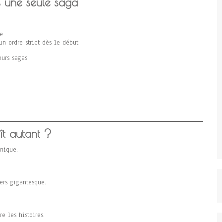
s une seule saga
e
un ordre strict dès le début
eurs sagas
ît autant ?
nique.
ers gigantesque.
re les histoires.