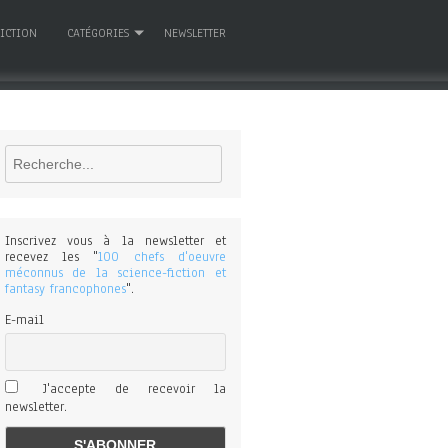
FICTION
CATÉGORIES
NEWSLETTER
Rechercher
Inscrivez vous à la newsletter et
recevez les "
100 chefs d'oeuvre
méconnus de la science-fiction et
fantasy francophones
".
E-mail
J'accepte de recevoir la
newsletter.