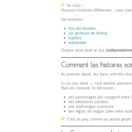
En clair :
Plusieurs histoires différentes… mais da
Par exemple :
Fils des Brumes
Les Archives de Roshar
Elantris
Warbreaker
Chaque série peut se lire
indépendamme
Comment les histoires so
Au premier abord, les liens sont très disc
Tu lis une série → tout semble autonom
Mais en creusant, tu découvres :
des personnages qui voyagent entre
des références cachées
une mythologie commune
des règles de magie liées entre elle
C’est un peu comme un puzzle géant q