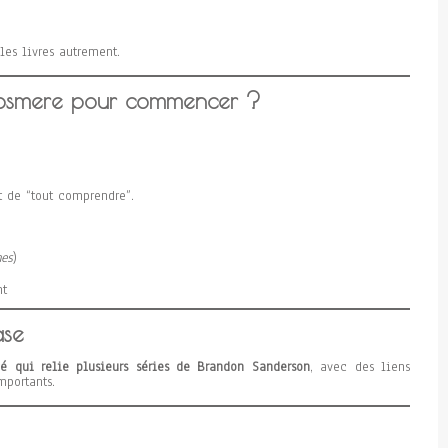
es livres autrement.
Cosmere pour commencer ?
 de “tout comprendre”.
mes
)
nt
ase
gé qui relie plusieurs séries de Brandon Sanderson
, avec des liens
mportants.