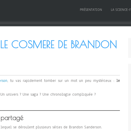
PRÉSENTATION
LA SCIENCE-
 LE COSMERE DE BRANDON
rson
, tu vas rapidement tomber sur un mot un peu mystérieux :
le
? Un univers ? Une saga ? Une chronologie compliquée ?
 partagé
lequel se déroulent plusieurs séries de Brandon Sanderson.