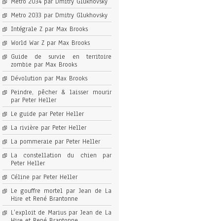
Metro 2034 par Dmitry Glukhovsky
Metro 2033 par Dmitry Glukhovsky
Intégrale Z par Max Brooks
World War Z par Max Brooks
Guide de survie en territoire
zombie par Max Brooks
Dévolution par Max Brooks
Peindre, pêcher & laisser mourir
par Peter Heller
Le guide par Peter Heller
La rivière par Peter Heller
La pommeraie par Peter Heller
La constellation du chien par
Peter Heller
Céline par Peter Heller
Le gouffre mortel par Jean de La
Hire et René Brantonne
L’exploit de Marius par Jean de La
Hire et René Brantonne