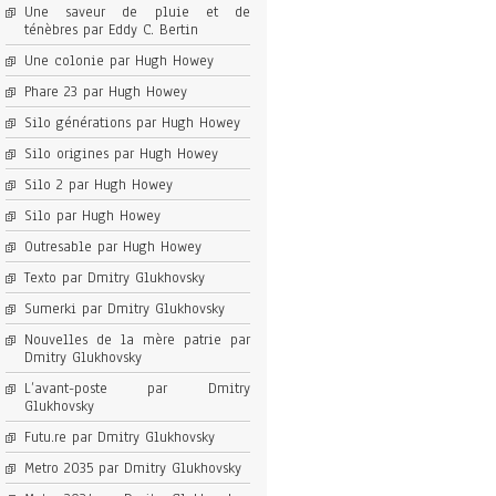
Une saveur de pluie et de
ténèbres par Eddy C. Bertin
Une colonie par Hugh Howey
Phare 23 par Hugh Howey
Silo générations par Hugh Howey
Silo origines par Hugh Howey
Silo 2 par Hugh Howey
Silo par Hugh Howey
Outresable par Hugh Howey
Texto par Dmitry Glukhovsky
Sumerki par Dmitry Glukhovsky
Nouvelles de la mère patrie par
Dmitry Glukhovsky
L’avant-poste par Dmitry
Glukhovsky
Futu.re par Dmitry Glukhovsky
Metro 2035 par Dmitry Glukhovsky