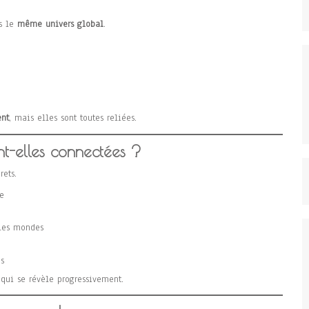
ns le
même univers global
.
nt
, mais elles sont toutes reliées.
nt-elles connectées ?
rets.
e
 les mondes
s
ui se révèle progressivement.