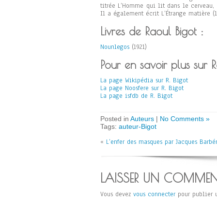
titrée L’Homme qui lit dans le cerveau, 
Il a également écrit L’Étrange matière (
Livres de Raoul Bigot :
Nounlegos
(1921)
Pour en savoir plus sur R
La page Wikipédia sur R. Bigot
La page Noosfere sur R. Bigot
La page isfdb de R. Bigot
Posted in
Auteurs
|
No Comments »
Tags:
auteur-Bigot
«
L’enfer des masques par Jacques Barbér
LAISSER UN COMMEN
Vous devez
vous connecter
pour publier 