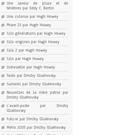
Une saveur de pluie et de
ténèbres par Eddy C. Bertin
Une colonie par Hugh Howey
Phare 23 par Hugh Howey
Silo générations par Hugh Howey
Silo origines par Hugh Howey
Silo 2 par Hugh Howey
Silo par Hugh Howey
Outresable par Hugh Howey
Texto par Dmitry Glukhovsky
Sumerki par Dmitry Glukhovsky
Nouvelles de la mère patrie par
Dmitry Glukhovsky
L’avant-poste par Dmitry
Glukhovsky
Futu.re par Dmitry Glukhovsky
Metro 2035 par Dmitry Glukhovsky