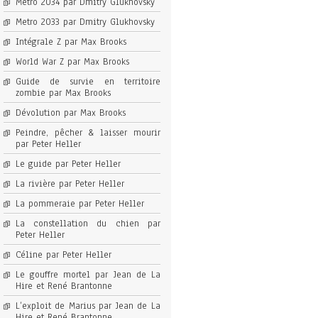
Metro 2034 par Dmitry Glukhovsky
Metro 2033 par Dmitry Glukhovsky
Intégrale Z par Max Brooks
World War Z par Max Brooks
Guide de survie en territoire
zombie par Max Brooks
Dévolution par Max Brooks
Peindre, pêcher & laisser mourir
par Peter Heller
Le guide par Peter Heller
La rivière par Peter Heller
La pommeraie par Peter Heller
La constellation du chien par
Peter Heller
Céline par Peter Heller
Le gouffre mortel par Jean de La
Hire et René Brantonne
L’exploit de Marius par Jean de La
Hire et René Brantonne