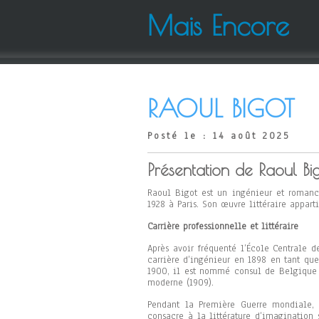
Mais Encore
RAOUL BIGOT
Posté le : 14 août 2025
Présentation de Raoul Big
Raoul Bigot est un ingénieur et romanc
1928 à Paris. Son œuvre littéraire appart
Carrière professionnelle et littéraire
Après avoir fréquenté l’École Centrale 
carrière d’ingénieur en 1898 en tant que 
1900, il est nommé consul de Belgique à
moderne (1909).
Pendant la Première Guerre mondiale, i
consacre à la littérature d’imagination