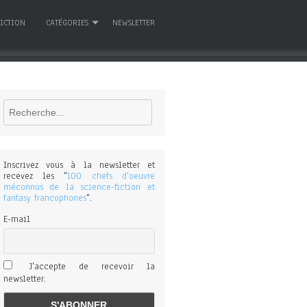
FICTION
CATÉGORIES
NEWSLETTER
Rechercher
Inscrivez vous à la newsletter et
recevez les "
100 chefs d'oeuvre
méconnus de la science-fiction et
fantasy francophones
".
E-mail
J'accepte de recevoir la
newsletter.