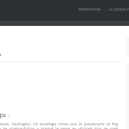
PRÉSENTATION
LA SCIENCE-
4
ps :
okane, Washington, est davantage connu sous le pseudonyme de Rog
in de science-fiction a marqué le genre en utilisant plus de vingt