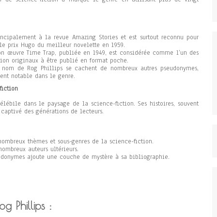
rincipalement à la revue Amazing Stories et est surtout reconnu pour
le prix Hugo du meilleur novelette en 1959.
n œuvre Time Trap, publiée en 1949, est considérée comme l’un des
tion originaux à être publié en format poche.
le nom de Rog Phillips se cachent de nombreux autres pseudonymes,
ent notable dans le genre.
fiction
élébile dans le paysage de la science-fiction. Ses histoires, souvent
 captivé des générations de lecteurs.
nombreux thèmes et sous-genres de la science-fiction.
nombreux auteurs ultérieurs.
eudonymes ajoute une couche de mystère à sa bibliographie.
g Phillips :