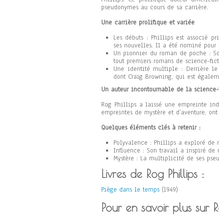
pseudonymes au cours de sa carrière.
Une carrière prolifique et variée
Les débuts : Phillips est associé p
ses nouvelles. Il a été nominé pour 
Un pionnier du roman de poche : So
tout premiers romans de science-fic
Une identité multiple : Derrière 
dont Craig Browning, qui est égalem
Un auteur incontournable de la science-
Rog Phillips a laissé une empreinte ind
empreintes de mystère et d’aventure, ont
Quelques éléments clés à retenir :
Polyvalence : Phillips a exploré de 
Influence : Son travail a inspiré de 
Mystère : La multiplicité de ses ps
Livres de Rog Phillips :
Piège dans le temps
(1949)
Pour en savoir plus sur Ro