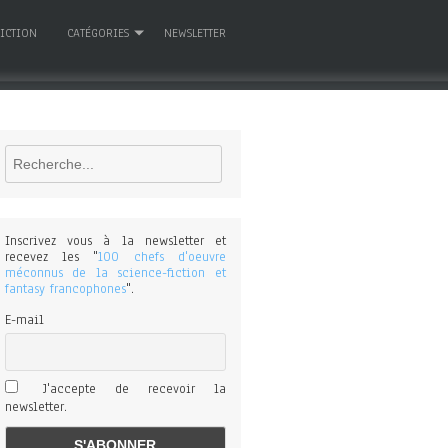
FICTION
CATÉGORIES
NEWSLETTER
Rechercher
Inscrivez vous à la newsletter et
recevez les "
100 chefs d'oeuvre
méconnus de la science-fiction et
fantasy francophones
".
E-mail
J'accepte de recevoir la
newsletter.