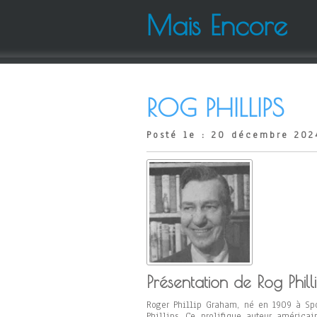
Mais Encore
ROG PHILLIPS
Posté le : 20 décembre 202
Présentation de Rog Philli
Roger Phillip Graham, né en 1909 à Sp
Phillips. Ce prolifique auteur américa