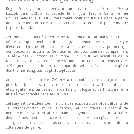
Roger Zelazny était un écrivain américain né le 13 mai 1937 à
Euclid, dans l’Ohio, et décédé le 14 juin 1995 à Santa Fe, au
Nouveau-Mexique. Il est surtout connu pour son travail dans le genre
de la science-fiction et de la fantasy, et a remporté plusieurs prix
Hugo et Nebula.
Zelazny a commencé à écrire de la science-fiction dans les années
60, et a rapidement acquis une grande renommée pour son style
d’écriture lyrique et poétique, ainsi que pour ses personnages
complexes et fascinants. Ses œuvres les plus connues comprennent
la série des « Chroniques d’Ambre », qui suit les aventures de la
famille royale d’Ambre à travers une multitude de dimensions, et
« Seigneur de Lumière », un roman de science-fiction qui explore
des thèmes religieux et philosophiques.
Au cours de sa carrière, Zelazny a remporté six prix Hugo et trois
prix Nebula pour son travail. En plus de son travail d’écriture, il
était également un passionné de la mythologie et de l’histoire, et a
utilisé ces intérêts dans ses œuvres.
Zelazny est considéré comme l’un des écrivains les plus influents de
la science-fiction et de la fantasy, et son travail a inspiré de
nombreux écrivains et artistes dans ces genres. Sa capacité à mêler
des thèmes profonds avec des personnages complexes et des
intrigues captivantes a assuré sa place dans l’histoire de la
littérature de genre.