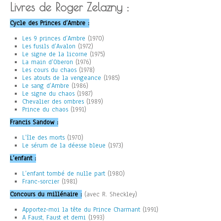
Livres de Roger Zelazny :
Cycle des Princes d’Ambre :
Les 9 princes d’Ambre
(1970)
Les fusils d’Avalon
(1972)
Le signe de la licorne
(1975)
La main d’Oberon
(1976)
Les cours du chaos
(1978)
Les atouts de la vengeance
(1985)
Le sang d’Ambre
(1986)
Le signe du chaos
(1987)
Chevalier des ombres
(1989)
Prince du chaos
(1991)
Francis Sandow :
L’île des morts
(1970)
Le sérum de la déesse bleue
(1973)
L’enfant :
L’enfant tombé de nulle part
(1980)
Franc-sorcier
(1981)
Concours du millénaire :
(avec R. Sheckley)
Apportez-moi la tête du Prince Charmant
(1991)
A Faust, Faust et demi
(1993)