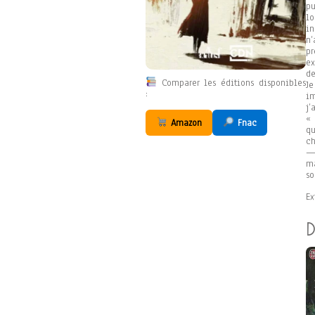
pu
lo
in
n
pr
ex
de
Comparer les éditions disponibles
Je
:
im
j’
« 
Amazon
Fnac
q
ch
— 
ma
so
Ex
D