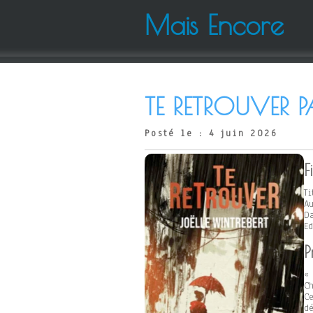
Mais Encore
TE RETROUVER P
Posté le : 4 juin 2026
F
Ti
Au
Da
Ed
P
« 
Ch
Ce
d