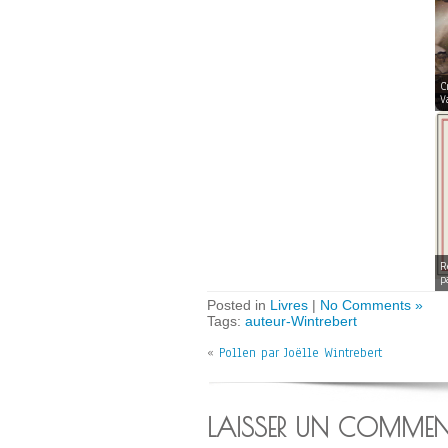
C
V
R
p
Posted in
Livres
|
No Comments »
Tags:
auteur-Wintrebert
«
Pollen par Joëlle Wintrebert
LAISSER UN COMMEN