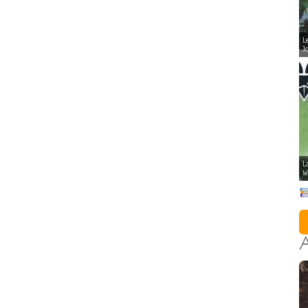
L
J
L
W
A