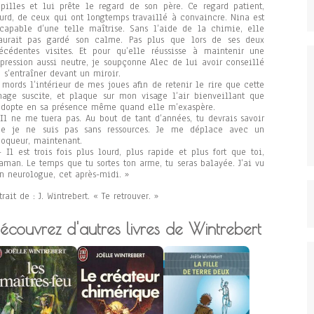
pilles et lui prête le regard de son père. Ce regard patient,
urd, de ceux qui ont longtemps travaillé à convaincre. Nina est
capable d’une telle maîtrise. Sans l’aide de la chimie, elle
’aurait pas gardé son calme. Pas plus que lors de ses deux
écédentes visites. Et pour qu’elle réussisse à maintenir une
pression aussi neutre, je soupçonne Alec de lui avoir conseillé
 s’entraîner devant un miroir.
 mords l’intérieur de mes joues afin de retenir le rire que cette
age suscite, et plaque sur mon visage l’air bienveillant que
adopte en sa présence même quand elle m’exaspère.
Il ne me tuera pas. Au bout de tant d’années, tu devrais savoir
ue je ne suis pas sans ressources. Je me déplace avec un
oqueur, maintenant.
Il est trois fois plus lourd, plus rapide et plus fort que toi,
man. Le temps que tu sortes ton arme, tu seras balayée. J’ai vu
n neurologue, cet après-midi. »
trait de : J. Wintrebert. « Te retrouver. »
écouvrez d'autres livres de Wintrebert