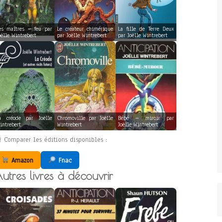
es maîtres – feu par
Le créateur chimérique
La fille de Terre Deux
oëlle Wintrebert
par Joëlle Wintrebert
par Joëlle Wintrebert
a créode par Joëlle
Chromoville par Joëlle
Bébé – miroir par
intrebert
Wintrebert
Joëlle Wintrebert
Comparer les éditions disponibles :
Amazon
Fnac
utres livres à découvrir