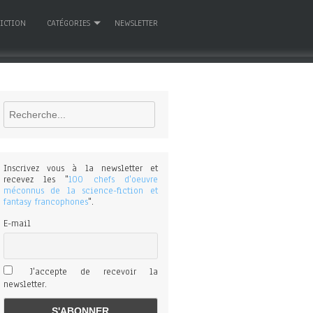
FICTION
CATÉGORIES
NEWSLETTER
Rechercher
Inscrivez vous à la newsletter et
recevez les "
100 chefs d'oeuvre
méconnus de la science-fiction et
fantasy francophones
".
E-mail
J'accepte de recevoir la
newsletter.