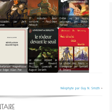
37 minutes pour
Erèbe ou les noirs
roisades par Jack
survivre… – Paul-Jean
paturages par Shaun
ance
Hérault
Hutson
Le rôdeur devant le
seuil par Howard
La chute des tours –
évélation magnétique
Phillips Lovecraft et
l’intégrale par Samuel
ar Edgar Allan Poe
August Derleth
R. Delany
Néophyte par Guy N. Smith
»
TAIRE