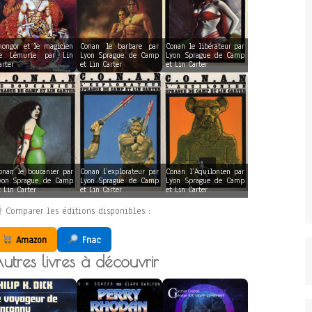
hongor et le magicien
Conan le barbare par
Conan le libérateur par
e Lémurie par Lin
Lyon Sprague de Camp
Lyon Sprague de Camp
arter
et Lin Carter
et Lin Carter
onan le boucanier par
Conan l’explorateur par
Conan l’Aquilonien par
yon Sprague de Camp
Lyon Sprague de Camp
Lyon Sprague de Camp
t Lin Carter
et Lin Carter
et Lin Carter
Comparer les éditions disponibles :
Amazon
Fnac
utres livres à découvrir