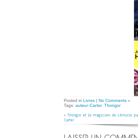
L
l
D
F
J
Posted in
Livres
|
No Comments »
Tags:
auteur-Carter
,
Thongor
«
Thongor et le magicien de Lémurie pa
Carter