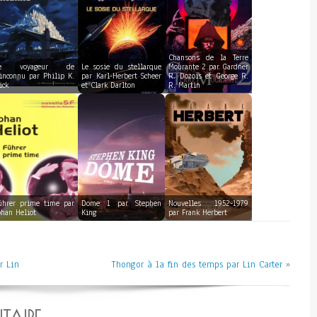
Chansons de la Terre
e voyageur de
Le sosie du stellarque
Mourante 2 par Gardner
’inconnu par Philip K.
par Karl-Herbert Scheer
R. Dozois et George R.
ick
et Clark Darlton
R. Martin
ührer prime time par
Dome 1 par Stephen
Nouvelles 1952-1979
ohan Heliot
King
par Frank Herbert
r Lin
Thongor à la fin des temps par Lin Carter
»