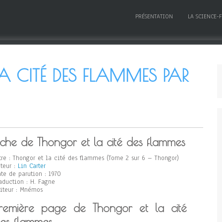
PRÉSENTATION
LA SCIENCE-
 CITÉ DES FLAMMES PAR
iche de Thongor et la cité des flammes
tre : Thongor et la cité des flammes (Tome 2 sur 6 – Thongor)
teur :
Lin Carter
te de parution : 1970
aduction : H. Fagne
iteur : Mnémos
remière page de Thongor et la cité
es flammes