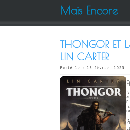
Mais Encore
THONGOR ET LA
LIN CARTER
Posté le : 28 février 2023
F
Ti
Au
Da
Tr
Ed
P
d