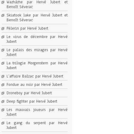
Wazházhe par Hervé Jubert et
Benoît Séverac
Skiatook lake par Hervé Jubert et
Benoît Séverac
Pèlerin par Hervé Jubert
Le virus de décembre par Hervé
Jubert
Le palais des mirages par Hervé
Jubert
La trilogie Morgenstern par Hervé
Jubert
L’affaire Balzac par Hervé Jubert
Fondue au noir par Hervé Jubert
Droneboy par Hervé Jubert
Deep fighter par Hervé Jubert
Les mauvais joueurs par Hervé
Jubert
Le gang du serpent par Hervé
Jubert