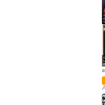
T
d
C
C
L
e
A