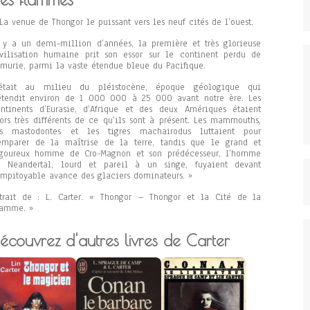
La venue de Thongor le puissant vers les neuf cités de l’ouest.
 y a un demi-million d’années, la première et très glorieuse
vilisation humaine prit son essor sur le continent perdu de
murie, parmi la vaste étendue bleue du Pacifique.
’était au milieu du pléistocène, époque géologique qui
étendit environ de 1 000 000 à 25 000 avant notre ère. Les
ntinents d’Eurasie, d’Afrique et des deux Amériques étaient
ors très différents de ce qu’ils sont à présent. Les mammouths,
es mastodontes et les tigres machairodus luttaient pour
emparer de la maîtrise de la terre, tandis que le grand et
igoureux homme de Cro-Magnon et son prédécesseur, l’homme
e Neandertal, lourd et pareil à un singe, fuyaient devant
impitoyable avance des glaciers dominateurs. »
trait de : L. Carter. « Thongor – Thongor et la Cité de la
lamme. »
écouvrez d'autres livres de Carter