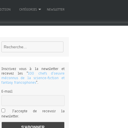
FICTION
CATÉGORIES
NEWSLETTER
Rechercher
Inscrivez vous à la newsletter et
recevez les "
100 chefs d'oeuvre
méconnus de la science-fiction et
fantasy francophones
".
E-mail
J'accepte de recevoir la
newsletter.