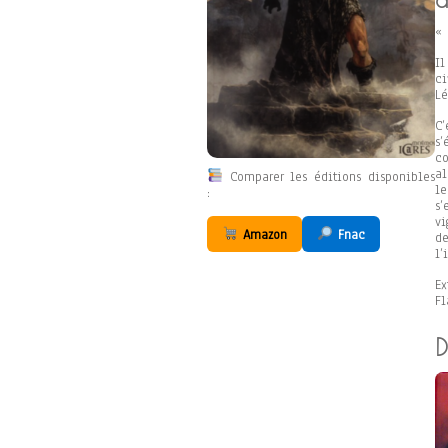
« 
Il
ci
Lé
C
s’
co
al
Comparer les éditions disponibles
l
:
s’
v
Amazon
Fnac
d
l’
Ex
F
D