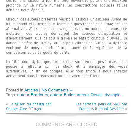
Ces romans, chacun à leur manière, ouvrent la porte à une réflexion
profonde sur la nature humaine, les constructions sociales et les
défis de notre époque.
Chacun des auteurs présentés réussit à peindre un tableau vivant de
futurs potentiels, invitant le lecteur à questionner et à imaginer des
alternatives. Alors que nous avançons dans un monde en constante
mutation, ces œuvres demeurent des sources d’inspiration et
d’avertissement. Que ce soit à travers le regard critique d’Orwell, la
douceur amère de Huxley, ou l’espoir vibrant de Butler, la dystopie
continue de nous rappeler l’importance de la vigilance, de la
compassion et de la quête de vérité.
La littérature dystopique, loin d’être simplement pessimiste, nous
pousse à réfléchir sur nos choix et à envisager des voies
alternatives. En fin de compte, elle nous invite à nous engager
activement dans la construction d’un avenir meilleur.
Posted in
Articles
|
No Comments »
Tags:
auteur-Bradbury
,
auteur-Butler
,
auteur-Orwell
,
dystopie
«
Le talion du cheikh par
Les derniers jours de Sol3 par
George Alec Effinger
François Richard-Bessière
»
COMMENTS ARE CLOSED