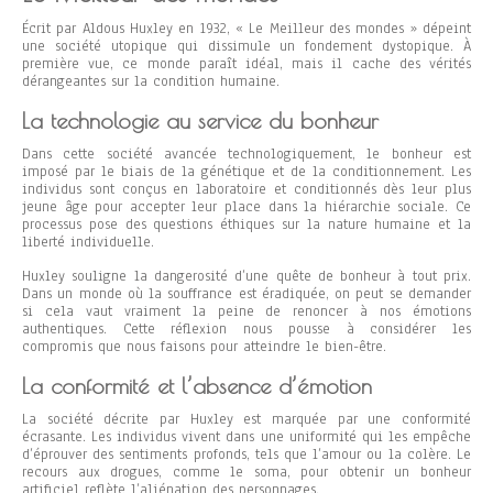
Écrit par Aldous Huxley en 1932, « Le Meilleur des mondes » dépeint
une société utopique qui dissimule un fondement dystopique. À
première vue, ce monde paraît idéal, mais il cache des vérités
dérangeantes sur la condition humaine.
La technologie au service du bonheur
Dans cette société avancée technologiquement, le bonheur est
imposé par le biais de la génétique et de la conditionnement. Les
individus sont conçus en laboratoire et conditionnés dès leur plus
jeune âge pour accepter leur place dans la hiérarchie sociale. Ce
processus pose des questions éthiques sur la nature humaine et la
liberté individuelle.
Huxley souligne la dangerosité d’une quête de bonheur à tout prix.
Dans un monde où la souffrance est éradiquée, on peut se demander
si cela vaut vraiment la peine de renoncer à nos émotions
authentiques. Cette réflexion nous pousse à considérer les
compromis que nous faisons pour atteindre le bien-être.
La conformité et l’absence d’émotion
La société décrite par Huxley est marquée par une conformité
écrasante. Les individus vivent dans une uniformité qui les empêche
d’éprouver des sentiments profonds, tels que l’amour ou la colère. Le
recours aux drogues, comme le soma, pour obtenir un bonheur
artificiel reflète l’aliénation des personnages.