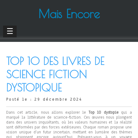
Mais Encore
☰
TOP 10 DES LIVRES DE
SCIENCE FICTION
DYSTOPIQUE
Posté le : 29 décembre 2024
Dans cet article, nous allons explorer le
Top 10 dystopie
qui a
marqué la littérature de science-fiction. Ces œuvres nous plongent
dans des univers inquiétants, où les valeurs humaines et la réalité
sont déformées par des forces extérieures. Chaque roman propose une
vision unique d’un futur incertain, mettant en lumière des thèmes
qui résonnent encore aujourd’hui. Préparez-vous à un voyage