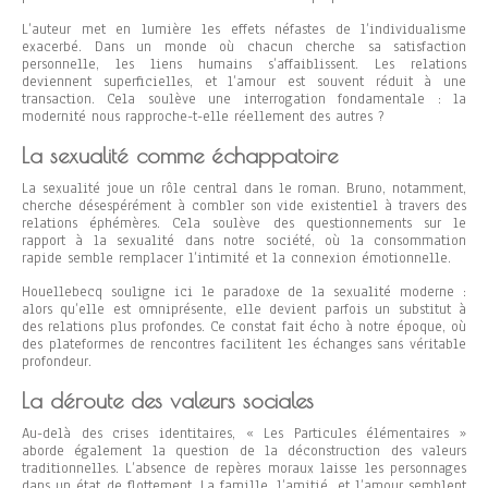
L’auteur met en lumière les effets néfastes de l’individualisme
exacerbé. Dans un monde où chacun cherche sa satisfaction
personnelle, les liens humains s’affaiblissent. Les relations
deviennent superficielles, et l’amour est souvent réduit à une
transaction. Cela soulève une interrogation fondamentale : la
modernité nous rapproche-t-elle réellement des autres ?
La sexualité comme échappatoire
La sexualité joue un rôle central dans le roman. Bruno, notamment,
cherche désespérément à combler son vide existentiel à travers des
relations éphémères. Cela soulève des questionnements sur le
rapport à la sexualité dans notre société, où la consommation
rapide semble remplacer l’intimité et la connexion émotionnelle.
Houellebecq souligne ici le paradoxe de la sexualité moderne :
alors qu’elle est omniprésente, elle devient parfois un substitut à
des relations plus profondes. Ce constat fait écho à notre époque, où
des plateformes de rencontres facilitent les échanges sans véritable
profondeur.
La déroute des valeurs sociales
Au-delà des crises identitaires, « Les Particules élémentaires »
aborde également la question de la déconstruction des valeurs
traditionnelles. L’absence de repères moraux laisse les personnages
dans un état de flottement. La famille, l’amitié, et l’amour semblent