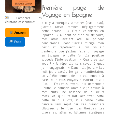
Première page de
Voyage en Espagne
Comparer les
éditions disponibles :
« Il y a quelques semaines (avril 1840),
j’avais laissé tomber négligemment
cette phrase : « J’irais volontiers en
Amazon
Espagne ! » Au bout de cinq ou six jours,
mes amis avaient ôté le prudent
Fnac
conditionnel dont j’avais mitigé mon
désir et répétaient à qui voulait
l’entendre que j’allais faire un voyage
en Espagne. À cette formule positive
succéda l’interrogation : « Quand partez-
vous ? » Je répondis, sans savoir à quoi
je m’engageais : « Dans huit jours. » Les
huit jours passés, les gens manifestaient
un vif étonnement de me voir encore à
Paris. « Je vous croyais à Madrid, disait
l’un. – Êtes-vous revenu ? » demandait
l’autre. Je compris alors que je devais à
mes amis une absence de plusieurs
mois, et qu’il fallait acquitter cette
dette au plus vite, sous peine d’être
harcelé sans répit par ces créanciers
officieux ; le foyer des théâtres, les
divers asphaltes et bitumes élastiques