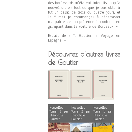
des boulevards m’étaient interdits jusqu’à
nouvel ordre : tout ce que je pus obtenir
fut un délai de trois ou quatre jours, et
le 5 mai je commençai à débarrasser
ma patrie de ma présence importune, en
grimpant dans la voiture de Bordeaux. »
Extrait de : T. Gautier. « Voyage en
Espagne. »
Découvrez d'autres livres
de Gautier
Nouvelles
Nouvelles
Nouvelles
Tome 3 par
Tome 2 par
Tome 1 par
Théophile
Théophile
Théophile
Gautier
Gautier
Gautier