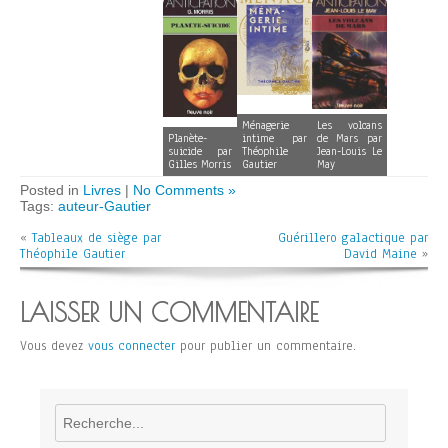
Ménagerie
Les volcans
Planète-
intime par
de Mars par
suicide par
Théophile
Jean-Louis Le
Gilles Morris
Gautier
May
Posted in
Livres
|
No Comments »
Tags:
auteur-Gautier
«
Tableaux de siège par
Guérillero galactique par
Théophile Gautier
David Maine
»
LAISSER UN COMMENTAIRE
Vous devez
vous connecter
pour publier un commentaire.
Rechercher