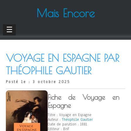
Mais Encore
☰
VOYAGE EN ESPAGNE PAR
THÉOPHILE GAUTIER
Posté le : 3 octobre 2025
Fiche de Voyage en
Espagne
Titre : Voyage en Espagne
Auteur :
Théophile Gautier
Date de parution : 1881
Editeur : BnF