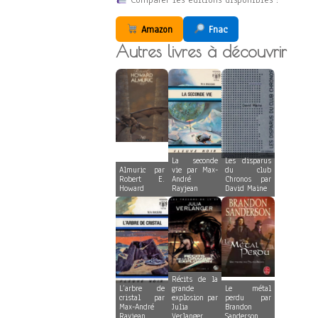
Amazon
Fnac
Autres livres à découvrir
La seconde
Les disparus
Almuric par
vie par Max-
du club
Robert E.
André
Chronos par
Howard
Rayjean
David Maine
Récits de la
L’arbre de
grande
Le métal
cristal par
explosion par
perdu par
Max-André
Julia
Brandon
Rayjean
Verlanger
Sanderson