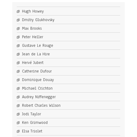
Hugh Howey
Dmitry Glukhovsky
Max Brooks
Peter Heller
Gustave Le Rouge
Jean de La Hire
Hervé Jubert
Catherine Dufour
Dominique Douay
Michael Crichton
Audrey Niffenegger
Robert Charles Wilson
Jodi Taylor
Ken Grimwood
Elsa Triolet