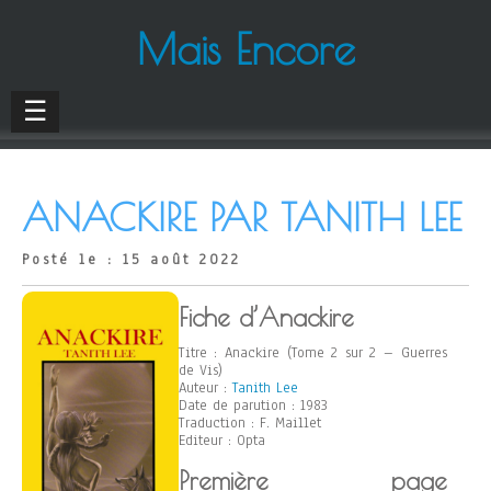
Mais Encore
☰
ANACKIRE PAR TANITH LEE
Posté le : 15 août 2022
Fiche d’Anackire
Titre : Anackire (Tome 2 sur 2 – Guerres
de Vis)
Auteur :
Tanith Lee
Date de parution : 1983
Traduction : F. Maillet
Editeur : Opta
Première page