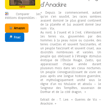
d’Anackire
« Depuis le commencement, autant
Comparer les
qu’on s’en souvînt, les races sombres
éditions disponibles :
avaient dominé le plus grand continent
de la planète et lui avaient donné leur
Amazon
nom : Vix.
Au nord, à l’ouest et à l’est, s’étendaient
les terres vix, gouvernées par des
Fnac
hommes à la peau noire ou cuivrée, des
terres cruelles et souvent fascinantes, et
un peuple fascinant et souvent cruel, aux
divinités nombreuses et variées. Un
peuple qui obéissait à l’étrange stimulus
érotique de l’Étoile Rouge, Zastis, qui
apparaissait chaque année durant
plusieurs mois dans ses cieux nocturnes.
Un peuple s’enorgueillissant de vivre en
paix après une longue histoire guerrière,
et mythologiquement unifié sous le
règne d’un roi titulaire et absolu – le
Seigneur des Tempêtes, souverain de
Dorthar et de la cité dragon, »
Extrait de : T. Lee. « Guerres de Vis –
Anackire. »