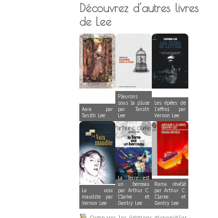
Découvrez d'autres livres
de Lee
Pleurons
sous la pluie
Les épées de
Aara par
par Tanith
l’effroi par
Tanith Lee
Lee
Vernon Lee
La Terre est
un berceau
Rama révélé
La voix
par Arthur C.
par Arthur C.
maudite par
Clarke et
Clarke et
Vernon Lee
Gentry Lee
Gentry Lee
Comparer les éditions disponibles :