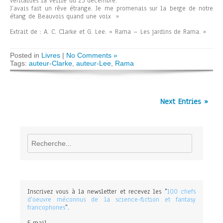
véritables la veille du 25 décembre.
J’avais fait un rêve étrange. Je me promenais sur la berge de notre
étang de Beauvois quand une voix »
Extrait de : A. C. Clarke et G. Lee. « Rama – Les jardins de Rama. »
Posted in
Livres
|
No Comments »
Tags:
auteur-Clarke
,
auteur-Lee
,
Rama
Next Entries »
Rechercher
Inscrivez vous à la newsletter et recevez les "
100 chefs
d'oeuvre méconnus de la science-fiction et fantasy
francophones
".