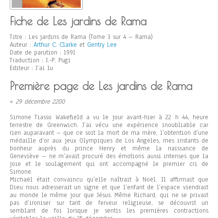
Fiche de Les jardins de Rama
Titre : Les jardins de Rama (Tome 3 sur 4 – Rama)
Auteur :
Arthur C. Clarke
et
Gentry Lee
Date de parution : 1991
Traduction : J.-P. Pugi
Editeur : J’ai lu
Première page de Les jardins de Rama
«
29 décembre 2200
Simone Tiasso Wakefield a vu le jour avant-hier à 22 h 44, heure
terrestre de Greenwich. J’ai vécu une expérience inoubliable car
rien auparavant – que ce soit la mort de ma mère, l’obtention d’une
médaille d’or aux jeux Olympiques de Los Angeles, mes instants de
bonheur auprès du prince Henry et même la naissance de
Geneviève – ne m’avait procuré des émotions aussi intenses que la
joie et le soulagement qui ont accompagné le premier cri de
Simone.
Michaël était convaincu qu’elle naîtrait à Noël. Il affirmait que
Dieu nous adresserait un signe et que l’enfant de l’espace viendrait
au monde le même jour que Jésus. Même Richard, qui ne se privait
pas d’ironiser sur tant de ferveur religieuse, se découvrit un
semblant de foi lorsque je sentis les premières contractions