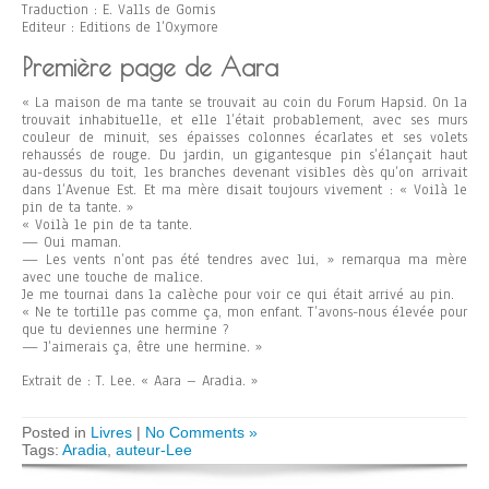
Traduction : E. Valls de Gomis
Editeur : Editions de l’Oxymore
Première page de Aara
« La maison de ma tante se trouvait au coin du Forum Hapsid. On la
trouvait inhabituelle, et elle l’était probablement, avec ses murs
couleur de minuit, ses épaisses colonnes écarlates et ses volets
rehaussés de rouge. Du jardin, un gigantesque pin s’élançait haut
au-dessus du toit, les branches devenant visibles dès qu’on arrivait
dans l’Avenue Est. Et ma mère disait toujours vivement : « Voilà le
pin de ta tante. »
« Voilà le pin de ta tante.
— Oui maman.
— Les vents n’ont pas été tendres avec lui, » remarqua ma mère
avec une touche de malice.
Je me tournai dans la calèche pour voir ce qui était arrivé au pin.
« Ne te tortille pas comme ça, mon enfant. T’avons-nous élevée pour
que tu deviennes une hermine ?
— J’aimerais ça, être une hermine. »
Extrait de : T. Lee. « Aara – Aradia. »
Posted in
Livres
|
No Comments »
Tags:
Aradia
,
auteur-Lee