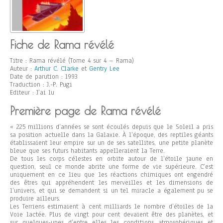
Fiche de Rama révélé
Titre : Rama révélé (Tome 4 sur 4 – Rama)
Auteur :
Arthur C. Clarke
et
Gentry Lee
Date de parution : 1993
Traduction : J.-P. Pugi
Editeur : J’ai lu
Première page de Rama révélé
« 225 millions d’années se sont écoulés depuis que le Soleil a pris
sa position actuelle dans la Galaxie. À l’époque, des reptiles géants
établissaient leur empire sur un de ses satellites, une petite planète
bleue que ses futurs habitants appelleraient la Terre.
De tous les corps célestes en orbite autour de l’étoile jaune en
question, seul ce monde abrite une forme de vie supérieure. C’est
uniquement en ce lieu que les réactions chimiques ont engendré
des êtres qui appréhendent les merveilles et les dimensions de
l’univers, et qui se demandent si un tel miracle a également pu se
produire ailleurs.
Les Terriens estimaient à cent milliards le nombre d’étoiles de la
Voie lactée. Plus de vingt pour cent devaient être des planètes, et
sur quelques-unes d’entre elles les conditions atmosphériques et