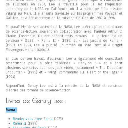
de l’Illinois en 1964, Lee a travaillé pour le Jet Propulsion
Laboratory de la NASA en Californie, où il a participé à la mission
Viking sur Mars. Il a ensuite travaillé sur les programmes Voyager et
Galileo, et a été directeur de la mission Galileo de 1982 à 1996.
En parallèle de ses activités à la NASA, Lee a écrit plusieurs romans
de science-fiction, souvent en collaboration avec l’auteur Arthur C.
Clarke. Ensemble, ils ont coécrit trois romans : « La Terre est un
berceau » (1988), « Rama II » (1989) et « Les jardins de Rama »
(1991). En 1994, Lee a publié un roman en solo intitulé « Bright
Messengers » (non traduit).
En plus de son travail d’écrivain, Lee a également été consultant
scientifique pour la série télévisée « Babylon 5 » et a écrit
plusieurs scénarios pour des jeux vidéo, notamment « The Daedalus
Encounter » (1995) et « Wing Commander III: Heart of the Tiger »
(1994).
Aujourd’hui, Gentry Lee est à la retraite de la NASA et continue
d’écrire des romans de science-fiction.
Livres de Gentry Lee :
Rama :
Rendez-vous avec Rama
(1973)
Rama II
(1989)