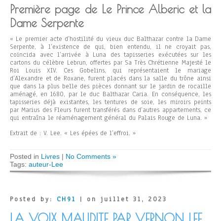
Première page de Le Prince Alberic et la
Dame Serpente
« Le premier acte d’hostilité du vieux duc Balthazar contre la Dame
Serpente, à l’existence de qui, bien entendu, il ne croyait pas,
coïncida avec l’arrivée à Luna des tapisseries exécutées sur les
cartons du célèbre Lebrun, offertes par Sa Très Chrétienne Majesté le
Roi Louis XIV. Ces Gobelins, qui représentaient le mariage
d’Alexandre et de Roxane, furent placés dans la salle du trône ainsi
que dans la plus belle des pièces donnant sur le jardin de rocaille
aménagé, en 1680, par le duc Balthazar Caria. En conséquence, les
tapisseries déjà existantes, les tentures de soie, les miroirs peints
par Marius des Fleurs furent transférés dans d’autres appartements, ce
qui entraîna le réaménagement général du Palais Rouge de Luna. »
Extrait de : V. Lee. « Les épées de l’effroi. »
Posted in
Livres
|
No Comments »
Tags:
auteur-Lee
Posted by:
CH91
| on juillet 31, 2023
LA VOIX MAUDITE PAR VERNON LEE