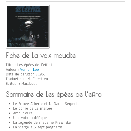
Fiche de La voix maudite
Titre : Les épées de l’effroi
Auteur :
Vernon Lee
Date de parution : 1955
Traduction : M. Chrestien
Editeur : Marabout
Sommaire de Les épées de l’effroi
Le Prince Alberic et la Dame Serpente
Le coffre de la mariée
Amour dure
Une voix maléfique
La légende de madame Krasinska
La vierge aux sept poignards