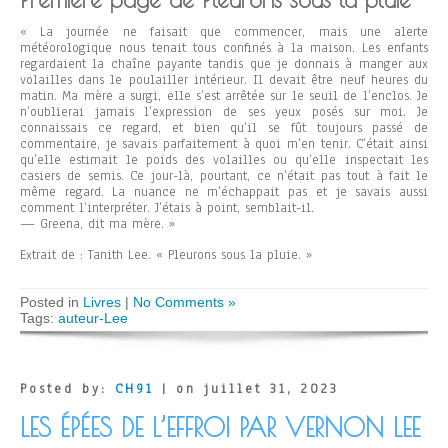
« La journée ne faisait que commencer, mais une alerte
météorologique nous tenait tous confinés à la maison. Les enfants
regardaient la chaîne payante tandis que je donnais à manger aux
volailles dans le poulailler intérieur. Il devait être neuf heures du
matin. Ma mère a surgi, elle s’est arrêtée sur le seuil de l’enclos. Je
n’oublierai jamais l’expression de ses yeux posés sur moi. Je
connaissais ce regard, et bien qu’il se fût toujours passé de
commentaire, je savais parfaitement à quoi m’en tenir. C’était ainsi
qu’elle estimait le poids des volailles ou qu’elle inspectait les
casiers de semis. Ce jour-là, pourtant, ce n’était pas tout à fait le
même regard. La nuance ne m’échappait pas et je savais aussi
comment l’interpréter. J’étais à point, semblait-il.
— Greena, dit ma mère. »
Extrait de : Tanith Lee. « Pleurons sous la pluie. »
Posted in
Livres
|
No Comments »
Tags:
auteur-Lee
Posted by:
CH91
| on juillet 31, 2023
LES ÉPÉES DE L’EFFROI PAR VERNON LEE