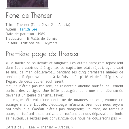
Fiche de Thenser
Titre : Thenser (Tome 2 sur 2 – Aradia)
Auteur :
Tanith Lee
Date de parution : 1989
Traduction : E. Valls de Gomis
Editeur : Editions de l’Oxymore
Première page de Thenser
« Le navire se soulevait et tanguait. Les autres passagers reposaient
dans leurs cabines, à l’agonie. Le capitaine était réjoui, ayant subi
le mal de mer, déclara-t-il, pendant ses cinq premières années de
service ; il éprouvait donc à la fois de la pitié et de l’allégresse à
l’égard de ceux qui en souffraient.
Moi, je n’étais pas malade, ne ressentais aucune nausée, seulement
parfois des vertiges. Une telle passagère dans une mer déchaînée
devenait un genre d’animal favori.
Les vagues étaient d’une centaine de nuances de vert, comme un
étrange marbre liquide. L’équipage m’assura, bien que nous soyons
ballottés, que l’océan n’était pas dangereux. Pourtant, de temps à
autre, un foulard d’eau arrivait en roulant et nous dépassait de toute
sa hauteur. Je restais peu convaincue que nous ne coulerions pas. »
Extrait de : T. Lee. « Thenser – Aradia. »