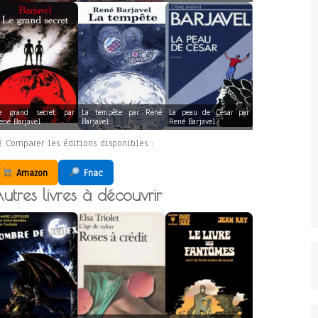
e grand secret par
La tempête par René
La peau de César par
ené Barjavel
Barjavel
René Barjavel
Comparer les éditions disponibles :
Amazon
Fnac
utres livres à découvrir