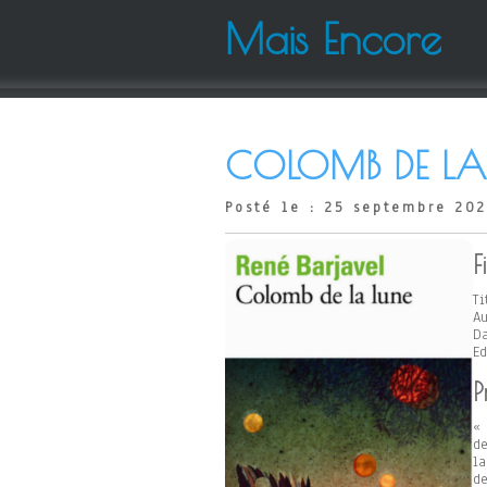
Mais Encore
COLOMB DE LA 
Posté le : 25 septembre 20
F
Ti
Au
Da
Ed
P
« 
de
la
de