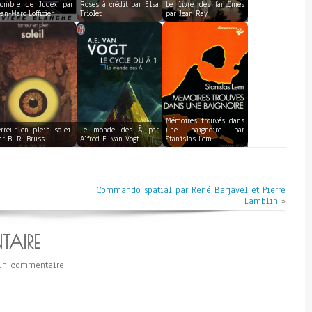
’ombre de Judex par
Roses à crédit par Elsa
Le livre des fantômes
ean-Marc Lofficier
Triolet
par Jean Ray
Mémoires trouvés dans
erreur en plein soleil
Le monde des Ā par
une baignoire par
ar B. R. Bruss
Alfred E. van Vogt
Stanislas Lem
Commando spatial par René Barjavel et Pierre
Lamblin
»
TAIRE
un commentaire.