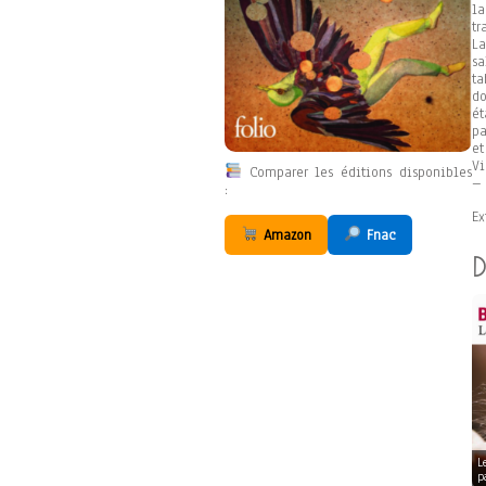
la
tr
La
sa
ta
do
ét
pa
et
Vi
Comparer les éditions disponibles
– 
:
Ex
Amazon
Fnac
D
L
p