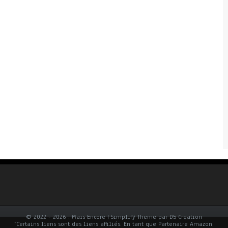
© 2022 - 2026 : Mais Encore | Simplify Theme par D5 Creation
“Certains liens sont des liens affiliés. En tant que Partenaire Amazon,