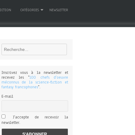
FICTION
CATÉGORIES
NEWSLETTER
Rechercher
Inscrivez vous à la newsletter et
recevez les "
100 chefs d'oeuvre
méconnus de la science-fiction et
fantasy francophones
".
E-mail
J'accepte de recevoir la
newsletter.