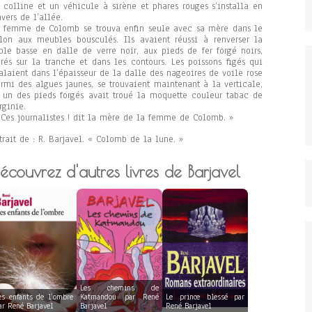
 colline et un véhicule à sirène et phares rouges s’installa en
avers de l’allée.
 femme de Colomb se trouva enfin seule avec sa mère dans le
lon aux meubles bousculés. Ils avaient réussi à renverser la
ble basse en dalle de verre noir, aux pieds de fer forgé noirs,
rés sur la tranche et dans les contours. Les poissons figés qui
alaient dans l’épaisseur de la dalle des nageoires de voile rose
rmi des algues jaunes, se trouvaient maintenant à la verticale,
 un des pieds forgés avait troué la moquette couleur tabac de
rginie.
Ces journalistes ! dit la mère de la femme de Colomb. »
trait de : R. Barjavel. « Colomb de la lune. »
écouvrez d'autres livres de Barjavel
Les chemins de
es enfants de l’ombre
Katmandou par René
Le prince blessé par
ar René Barjavel
Barjavel
René Barjavel