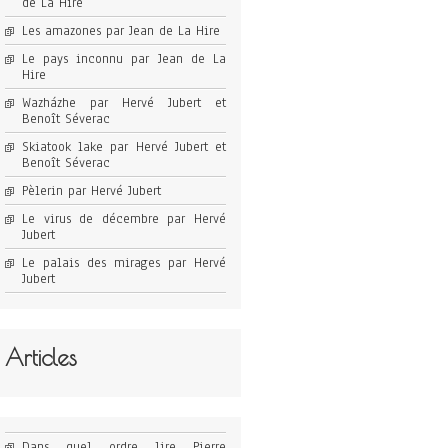
de La Hire
Les amazones par Jean de La Hire
Le pays inconnu par Jean de La
Hire
Wazházhe par Hervé Jubert et
Benoît Séverac
Skiatook lake par Hervé Jubert et
Benoît Séverac
Pèlerin par Hervé Jubert
Le virus de décembre par Hervé
Jubert
Le palais des mirages par Hervé
Jubert
Articles
Dans quel ordre lire Pierre