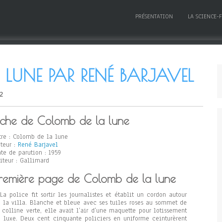
PRÉSENTATION
LA SCIENCE-
LUNE PAR RENÉ BARJAVEL
22
iche de Colomb de la lune
tre : Colomb de la lune
teur :
René Barjavel
te de parution : 1959
iteur : Gallimard
remière page de Colomb de la lune
La police fit sortir les journalistes et établit un cordon autour
 la villa. Blanche et bleue avec ses tuiles roses au sommet de
 colline verte, elle avait l’air d’une maquette pour lotissement
 luxe. Deux cent cinquante policiers en uniforme ceinturèrent