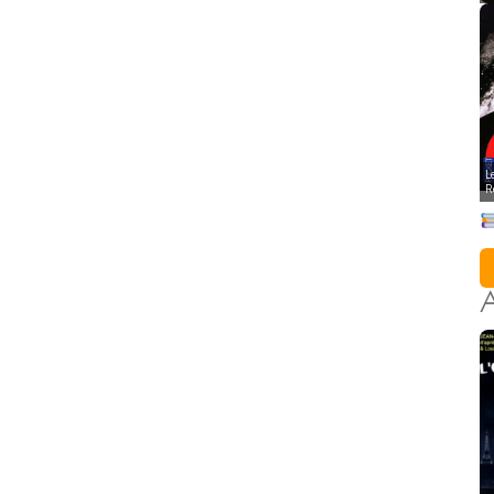
L
R
A