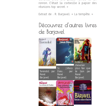
ronron. C’était la corbeille à papier des
réunions top secret. »
Extrait de : R. Barjavel. « La tempête. »
Découvrez d'autres livres
de Barjavel
Roland, le
chevalier
Si j’étais
plus fier que
Tarendol par
Dieu… par
le lion par
René
René
René
Barjavel
Barjavel
Barjavel