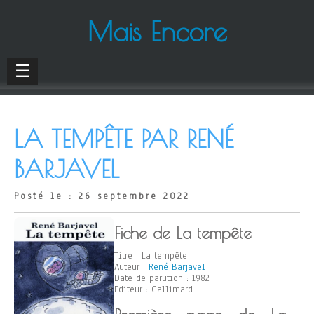
Mais Encore
☰
LA TEMPÊTE PAR RENÉ
BARJAVEL
Posté le : 26 septembre 2022
Fiche de La tempête
Titre : La tempête
Auteur :
René Barjavel
Date de parution : 1982
Editeur : Gallimard