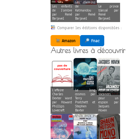
Les chemins
Les enfants
de
Le prince
de l’ombre
Katmandou
blessé par
par René
par René
René
Barjavel
Barjavel
Barjavel
Comparer les éditions disponibles :
Amazon
Fnac
Autres livres à découvrir
L’affaire
Le long
Charles
cosmos par
Vacances
Dexter Ward
Terry
pour un
par Howard
Pratchett et
espion par
Phillips
Stephen
Jacques
Lovecraft
Baxter
Hoven