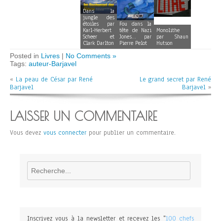
Dans la
jungle des
étoiles par
Fou dans la
Karl-Herbert
tête de Nazi
Monolithe
Scheer et
Jones… par
par Shaun
Clark Darlton
Pierre Pelot
Hutson
Posted in
Livres
|
No Comments »
Tags:
auteur-Barjavel
«
La peau de César par René
Le grand secret par René
Barjavel
Barjavel
»
LAISSER UN COMMENTAIRE
Vous devez
vous connecter
pour publier un commentaire.
Rechercher
Inscrivez vous à la newsletter et recevez les "
100 chefs