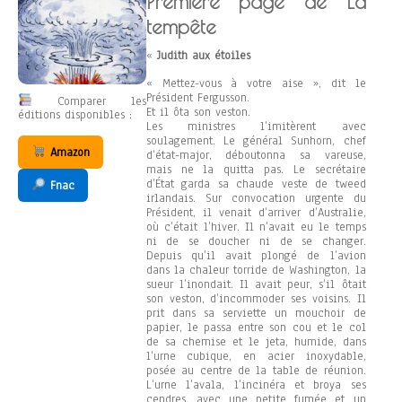
Première page de La
tempête
«
Judith aux étoiles
« Mettez-vous à votre aise », dit le
Président Fergusson.
Comparer les
Et il ôta son veston.
éditions disponibles :
Les ministres l’imitèrent avec
soulagement. Le général Sunhorn, chef
Amazon
d’état-major, déboutonna sa vareuse,
mais ne la quitta pas. Le secrétaire
d’État garda sa chaude veste de tweed
Fnac
irlandais. Sur convocation urgente du
Président, il venait d’arriver d’Australie,
où c’était l’hiver. Il n’avait eu le temps
ni de se doucher ni de se changer.
Depuis qu’il avait plongé de l’avion
dans la chaleur torride de Washington, la
sueur l’inondait. Il avait peur, s’il ôtait
son veston, d’incommoder ses voisins. Il
prit dans sa serviette un mouchoir de
papier, le passa entre son cou et le col
de sa chemise et le jeta, humide, dans
l’urne cubique, en acier inoxydable,
posée au centre de la table de réunion.
L’urne l’avala, l’incinéra et broya ses
cendres, avec une petite fumée et un