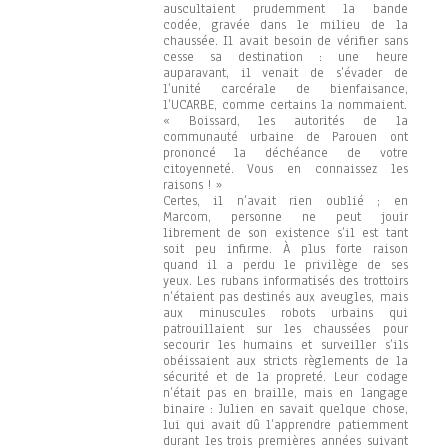
auscultaient prudemment la bande
codée, gravée dans le milieu de la
chaussée. Il avait besoin de vérifier sans
cesse sa destination : une heure
auparavant, il venait de s’évader de
l’unité carcérale de bienfaisance,
l’UCARBE, comme certains la nommaient.
« Boissard, les autorités de la
communauté urbaine de Parouen ont
prononcé la déchéance de votre
citoyenneté. Vous en connaissez les
raisons ! »
Certes, il n’avait rien oublié ; en
Marcom, personne ne peut jouir
librement de son existence s’il est tant
soit peu infirme. À plus forte raison
quand il a perdu le privilège de ses
yeux. Les rubans informatisés des trottoirs
n’étaient pas destinés aux aveugles, mais
aux minuscules robots urbains qui
patrouillaient sur les chaussées pour
secourir les humains et surveiller s’ils
obéissaient aux stricts règlements de la
sécurité et de la propreté. Leur codage
n’était pas en braille, mais en langage
binaire : Julien en savait quelque chose,
lui qui avait dû l’apprendre patiemment
durant les trois premières années suivant