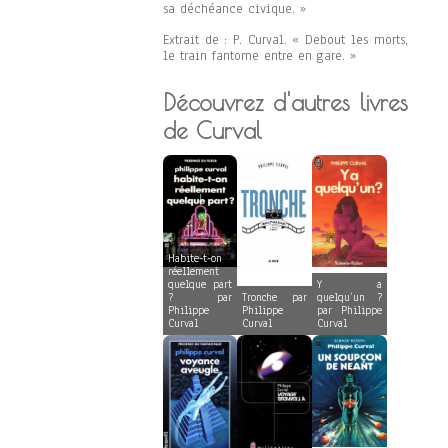
sa déchéance civique. »
Extrait de : P. Curval. « Debout les morts,
le train fantome entre en gare. »
Découvrez d'autres livres
de Curval
Habite-t-on
réellement
quelque part
Y a
? par
Tronche par
quelqu’un ?
Philippe
Philippe
par Philippe
Curval
Curval
Curval