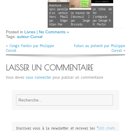
Aventure
sans pareille
Le trône de
d’un certain
Le manoir de
Fer –
Hans Pfaall
l’écureuil 2
l’intégrale
par Edgar
par Serge
par George R.
Allan Poe
Brussolo
R. Martin
Posted in
Livres
|
No Comments »
Tags:
auteur-Curval
«
Congo Pantin par Philippe
Futurs au présent par Philippe
Curval
Curval
»
LAISSER UN COMMENTAIRE
Vous devez
vous connecter
pour publier un commentaire.
Rechercher
Inscrivez vous à la newsletter et recevez les "
100 chefs