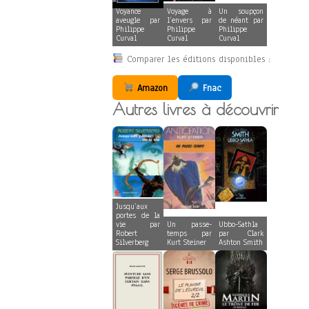
Voyance
Voyage à
Un soupçon
aveugle par
l’envers par
de néant par
Philippe
Philippe
Philippe
Curval
Curval
Curval
Comparer les éditions disponibles :
Amazon
Fnac
Autres livres à découvrir
Jusqu’aux
portes de la
vie par
Un passe-
Ubbo-Sathla
Robert
temps par
par Clark
Silverberg
Kurt Steiner
Ashton Smith