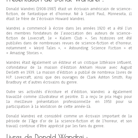
Donald Wandrei (1908-1987) était un écrivain américain de science-
fiction, de fantastique et d’horreur. Né à Saint Paul, Minnesota, il
était le frère de l’écrivain Howard Wandrei.
Wandrei a commencé à écrire dans les années 1920 et a été l’un
des membres fondateurs de l’association des auteurs de science-
fiction de Lovecraft, le « Kalem Club ». Ses histoires ont été
publiées dans de nombreuses revues de science-fiction et d’horreur,
notamment « Weird Tales », « Astounding Science Fiction » et
« Amazing Stories ».
Wandrei était également un éditeur et un critique littéraire influent,
cofondateur de la maison d’édition Arkham House avec August
Derleth en 1939. La maison d’édition a publié de nombreux livres de
H.P. Lovecraft, ainsi que des ouvrages de Clark Ashton Smith, Ray
Bradbury et d’autres écrivains du genre.
Outre ses activités d’écriture et d’édition, Wandrei a également
travaillé comme illustrateur et peintre. Il a reçu le prix Hugo pour
la meilleure présentation professionnelle en 1953 pour sa
participation à la Worldcon de cette année-là.
Donald Wandrei est considéré comme un écrivain important de la
période de l’âge d’or de la science-fiction et de l’horreur, et son
travail continue d’être apprécié par les fans du genre.
Livres de Donald Wandrei :