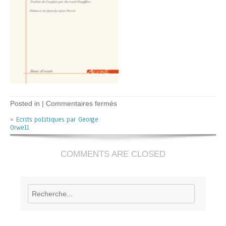
sur
Posted in |
Commentaires fermés
Ecrits
«
Ecrits politiques par George
politiques
Orwell
–
G.
Orwell
COMMENTS ARE CLOSED
Rechercher