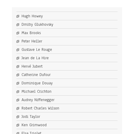
Hugh Howey
Dmitry Glukhovsky
Max Brooks
Peter Heller
Gustave Le Rouge
Jean de La Hire
Hervé Jubert
Catherine Dufour
Dominique Douay
Michael Crichton
Audrey Niffenegger
Robert Charles Wilson
Jodi Taylor
Ken Grimwood
Elsa Triolet