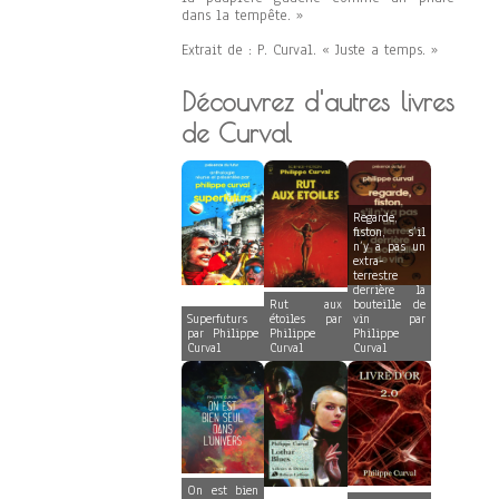
dans la tempête. »
Extrait de : P. Curval. « Juste a temps. »
Découvrez d'autres livres
de Curval
Regarde,
fiston, s’il
n’y a pas un
extra-
terrestre
derrière la
Rut aux
bouteille de
Superfuturs
étoiles par
vin par
par Philippe
Philippe
Philippe
Curval
Curval
Curval
On est bien