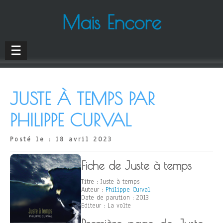
Mais Encore
☰
JUSTE À TEMPS PAR
PHILIPPE CURVAL
Posté le : 18 avril 2023
Fiche de Juste à temps
Titre : Juste à temps
Auteur :
Philippe Curval
Date de parution : 2013
Editeur : La volte