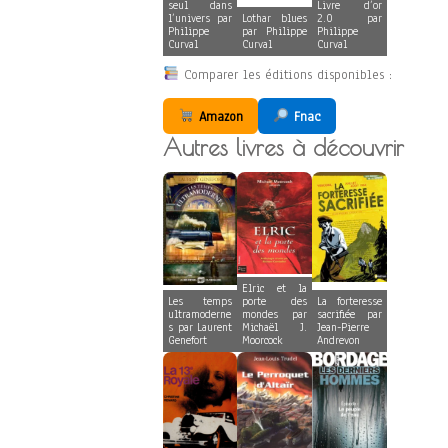
seul dans
Livre d’or
l’univers par
Lothar blues
2.0 par
Philippe
par Philippe
Philippe
Curval
Curval
Curval
Comparer les éditions disponibles :
Amazon
Fnac
Autres livres à découvrir
Elric et la
Les temps
porte des
La forteresse
ultramoderne
mondes par
sacrifiée par
s par Laurent
Michaël J.
Jean-Pierre
Genefort
Moorcock
Andrevon