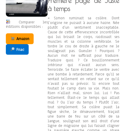
Première page de Juste
à temps
« Simon ruminait sa colère. Dont
Comparer les
l’origine ne puisait à aucune haine. Née
éditions disponibles :
plutôt d’un sentiment inacceptable.
Cause de cette effervescence incontrôlée
qui lui brisait le corps, raidissait ses
Amazon
muscles et sa colonne vertébrale. Se
tordre le cou de droite à gauche ne le
Fnac
soulageait pas. Gueuler ! Pourquoi ?
Aucun mot ne suffirait pour traduire.
Traduire quoi ? Ce bouillonnement
intérieur qui n’avait aucun sens.
Terroriste. Se faire éclater le ventre avec
une bombe à retardement. Parce qu’il se
sentait tellement en retard sur ce qu’il
n’avait pas su prévoir. Si encore tout
foutait le camp dans sa vie. Mais non.
Rien n’allait mal, sinon lui. Lui ! Pas
tellement. Était-ce le temps qui allait
mal ? Ou l’air du temps ? Plutôt l’air,
tout simplement. Sa colère puait la
figue sèche, le désœuvrement, traçait
une barre de feu sur un côté de sa
langue, soulignait son œil droit d’une
ligne de migraine qui lui faisait cligner
la paupière gauche comme un phare