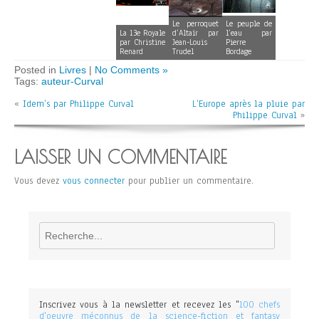
Le perroquet
Le peuple de
La 13e Royale
d’Altaïr par
l’eau par
par Christine
Jean-Louis
Pierre
Renard
Trudel
Bordage
Posted in
Livres
|
No Comments »
Tags:
auteur-Curval
«
Idem’s par Philippe Curval
L’Europe après la pluie par
Philippe Curval
»
LAISSER UN COMMENTAIRE
Vous devez
vous connecter
pour publier un commentaire.
Rechercher
Inscrivez vous à la newsletter et recevez les "
100 chefs
d'oeuvre méconnus de la science-fiction et fantasy