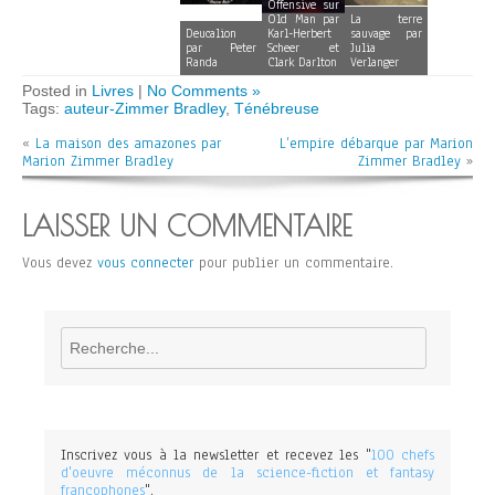
Offensive sur
Old Man par
La terre
Deucalion
Karl-Herbert
sauvage par
par Peter
Scheer et
Julia
Randa
Clark Darlton
Verlanger
Posted in
Livres
|
No Comments »
Tags:
auteur-Zimmer Bradley
,
Ténébreuse
«
La maison des amazones par
L’empire débarque par Marion
Marion Zimmer Bradley
Zimmer Bradley
»
LAISSER UN COMMENTAIRE
Vous devez
vous connecter
pour publier un commentaire.
Rechercher
Inscrivez vous à la newsletter et recevez les "
100 chefs
d'oeuvre méconnus de la science-fiction et fantasy
francophones
".