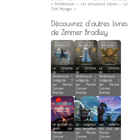
« Ténébreuse – Les amazones libres – La
Cité Mirage. »
Découvrez d'autres livres
de Zimmer Bradley
La romance
La romance
La romance
de
de
de
Ténébreuse –
Ténébreuse –
Ténébreuse –
intégrale 3
intégrale 2
intégrale 1
par Marion
par Marion
par Marion
Zimmer
Zimmer
Zimmer
Bradley
Bradley
Bradley
Le gambit du
Le seigneur
Les enfants
laran par
des tempêtes
des rois par
Marion
par Marion
Marion
Zimmer
Zimmer
Zimmer