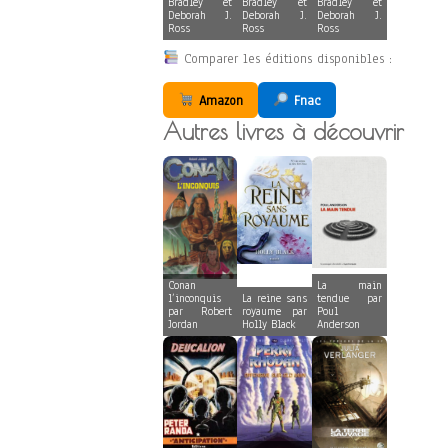
Bradley et
Bradley et
Bradley et
Deborah J.
Deborah J.
Deborah J.
Ross
Ross
Ross
Comparer les éditions disponibles :
Amazon
Fnac
Autres livres à découvrir
Conan
La main
l’inconquis
La reine sans
tendue par
par Robert
royaume par
Poul
Jordan
Holly Black
Anderson