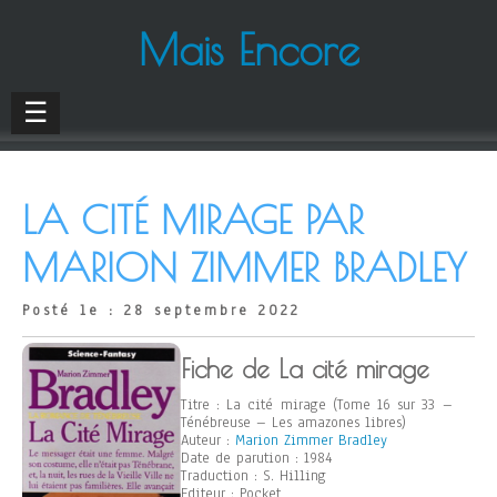
Mais Encore
☰
LA CITÉ MIRAGE PAR
MARION ZIMMER BRADLEY
Posté le : 28 septembre 2022
Fiche de La cité mirage
Titre : La cité mirage (Tome 16 sur 33 –
Ténébreuse – Les amazones libres)
Auteur :
Marion Zimmer Bradley
Date de parution : 1984
Traduction : S. Hilling
Editeur : Pocket