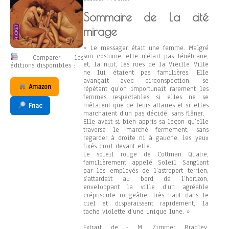
Sommaire de La cité
mirage
« Le messager était une femme. Malgré
son costume, elle n’était pas Ténébrane,
Comparer les
et, la nuit, les rues de la Vieille Ville
éditions disponibles :
ne lui étaient pas familières. Elle
avançait avec circonspection, se
Amazon
répétant qu’on importunait rarement les
femmes respectables si elles ne se
mêlaient que de leurs affaires et si elles
Fnac
marchaient d’un pas décidé, sans flâner.
Elle avait si bien appris sa leçon qu’elle
traversa le marché fermement, sans
regarder à droite ni à gauche, les yeux
fixés droit devant elle.
Le soleil rouge de Cottman Quatre,
familièrement appelé Soleil Sanglant
par les employés de l’astroport terrien,
s’attardait au bord de l’horizon,
enveloppant la ville d’un agréable
crépuscule rougeâtre. Très haut dans le
ciel et disparaissant rapidement, la
tache violette d’une unique lune. »
Extrait de : M. Zimmer Bradley.