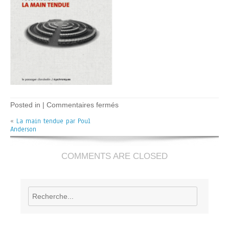
sur
Posted in |
Commentaires fermés
La
«
La main tendue par Poul
main
Anderson
tendue
–
P.
Anderson
COMMENTS ARE CLOSED
Rechercher