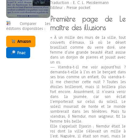
Traduction : E. C. L. Meistermann
Editeur : Presse pocket
Première page de Le
Comparer les
maître des illusions
éditions disponibles :
« À un mille des murs de la ville, tout
Amazon
couverts d’émaux, là où le désert
brasillait comme du verre doré, une
femme d’une grande beauté était assise
Fnac
dans un donjon de pierres et jouait avec
un os.
— Viendra-t-il me voir aujourd’hui ?
demanda-t-elle à l’os en le berçant dans
ses bras comme un enfant. Ou viendra-t-
il me chercher cette nuit ? Toutes les
étoiles brilleront, mais il brillera plus
fort encore. Assurément, il n’osera venir
dans la journée, car son éclat
l’emporterait sur celui du soleil. Le
soleil mourrait de honte et le monde
sombrerait dans les ténèbres. Mais tu
viendras, ô Nemdur, mon seigneur, fit la
femme très belle.
Elle s’appelait Djasrin ; Nemdur était le
roi dont la ville s’élevait un mille à
l’est. Naguère, il était son mari, mais le