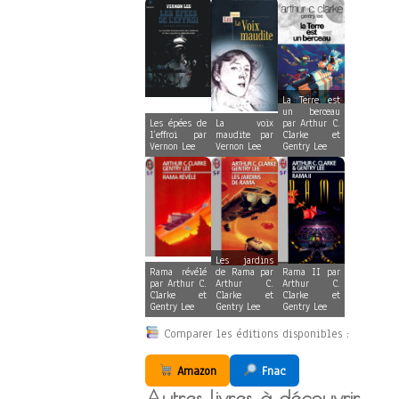
La Terre est
un berceau
Les épées de
La voix
par Arthur C.
l’effroi par
maudite par
Clarke et
Vernon Lee
Vernon Lee
Gentry Lee
Les jardins
Rama révélé
de Rama par
Rama II par
par Arthur C.
Arthur C.
Arthur C.
Clarke et
Clarke et
Clarke et
Gentry Lee
Gentry Lee
Gentry Lee
Comparer les éditions disponibles :
Amazon
Fnac
Autres livres à découvrir