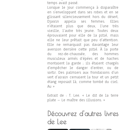
temps avait passé.
Lorsque le jour commença à disparaître
en s’enveloppant dans ses robes et en se
glissant silencieusement hors du désert,
Djasrin appela ses femmes. Elles
n’étaient plus que deux, l’une très
vieille, l’autre très jeune. Toutes deux
éprouvaient pour elle de la pitié, mais
elle ne leur prêtait que peu d’attention.
Elle ne remarquait pas davantage leur
aversion derrière cette pitié. À la porte
du rez-de-chaussée, des hommes
musculeux armés d’épées et de haches
montaient la garde ; ils étaient chargés
d’empêcher le danger d’entrer, ou de
sortir. Des palmiers aux frondaisons d’un
vert d’airain cernaient la tour et un petit
étang reposait là, comme tombé du ciel.
Au »
Extrait de : T. Lee. « Le dit de la terre
plate – Le maître des illusions. »
Découvrez d'autres livres
de Lee