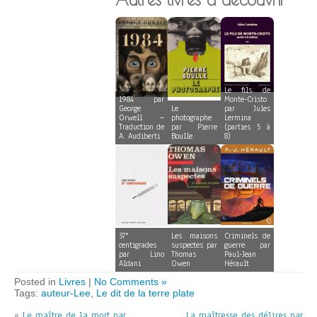
Le fils de
1984 par
Monte-Cristo
George
Le
par Jules
Orwell –
photographe
Lermina
Traduction de
par Pierre
(parties 5 à
A. Audiberti
Boulle
8)
37°
Les maisons
Criminels de
centigrades
suspectes par
guerre par
par Lino
Thomas
Paul-Jean
Aldani
Owen
Hérault
Posted in
Livres
|
No Comments »
Tags:
auteur-Lee
,
Le dit de la terre plate
«
Le maître de la mort par
La maîtresse des délires par