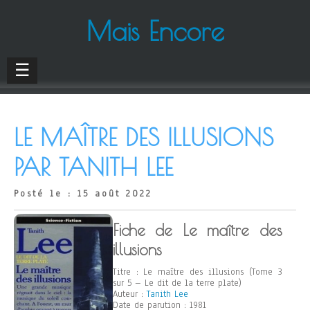
Mais Encore
☰
LE MAÎTRE DES ILLUSIONS
PAR TANITH LEE
Posté le : 15 août 2022
Fiche de Le maître des
illusions
Titre : Le maître des illusions (Tome 3
sur 5 – Le dit de la terre plate)
Auteur :
Tanith Lee
Date de parution : 1981