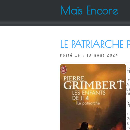
Mais Encore
LE PATRIARCHE P
Posté le : 13 août 2024
F
Ti
Au
Da
Ed
P
« 
Qu
si
mê