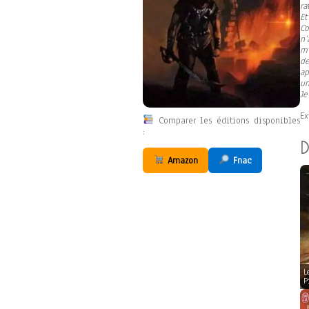
ra
Et
Co
n’
m’
de
ap
un
Je
Ex
Comparer les éditions disponibles
:
D
Amazon
Fnac
L
P