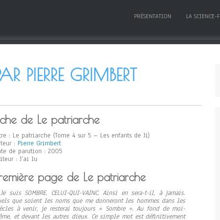
PRÉSENTATION
LA SCIENCE-
AR PIERRE GRIMBERT
iche de Le patriarche
tre : Le patriarche (Tome 4 sur 5 – Les enfants de Ji)
teur :
Pierre Grimbert
te de parution : 2005
iteur : J’ai lu
remière page de Le patriarche
Je suis SOMBRE. CELUI-QUI-VAINC. Ainsi en sera-t-il, à jamais.
els que soient les noms que me donneront les hommes dans les
ècles à venir, je resterai toujours « Sombre ». Au fond de moi-
me, et devant les autres dieux. Ce simple mot est définitivement