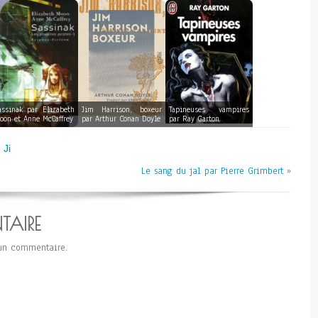
assinak par Elizabeth
Jim Harrison, boxeur
Tapineuses vampires
oon et Anne McCaffrey
par Arthur Conan Doyle
par Ray Garton
 Ji
Le sang du jal par Pierre Grimbert
»
TAIRE
un commentaire.