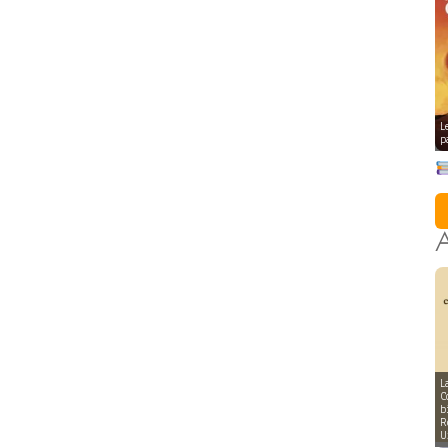
L
p
A
L
C
b
R
U