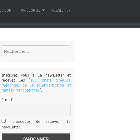
FICTION
CATÉGORIES
NEWSLETTER
Rechercher
Inscrivez vous à la newsletter et
recevez les "
100 chefs d'oeuvre
méconnus de la science-fiction et
fantasy francophones
".
E-mail
J'accepte de recevoir la
newsletter.