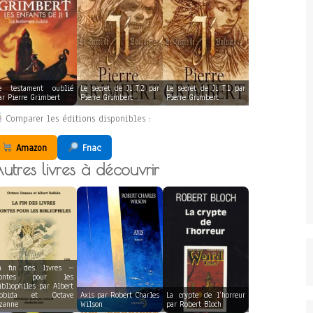
e testament oublié
Le secret de Ji T.2 par
Le secret de Ji T.1 par
ar Pierre Grimbert
Pierre Grimbert
Pierre Grimbert
Comparer les éditions disponibles :
Amazon
Fnac
utres livres à découvrir
a fin des livres –
ontes pour les
ibliophiles par Albert
obida et Octave
Axis par Robert Charles
La crypte de l’horreur
zanne
Wilson
par Robert Bloch