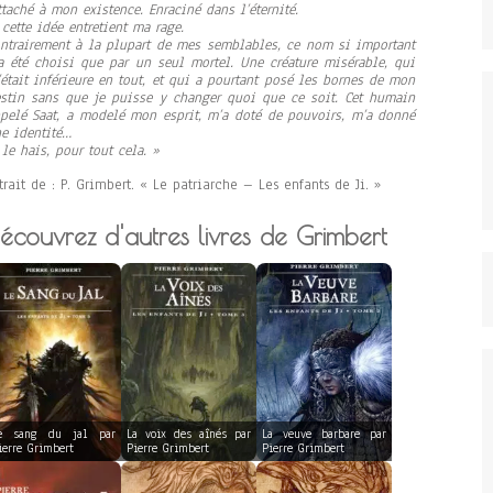
ttaché à mon existence. Enraciné dans l’éternité.
 cette idée entretient ma rage.
ntrairement à la plupart de mes semblables, ce nom si important
a été choisi que par un seul mortel. Une créature misérable, qui
était inférieure en tout, et qui a pourtant posé les bornes de mon
stin sans que je puisse y changer quoi que ce soit. Cet humain
pelé Saat, a modelé mon esprit, m’a doté de pouvoirs, m’a donné
e identité…
 le hais, pour tout cela. »
trait de : P. Grimbert. « Le patriarche – Les enfants de Ji. »
écouvrez d'autres livres de Grimbert
e sang du jal par
La voix des aînés par
La veuve barbare par
ierre Grimbert
Pierre Grimbert
Pierre Grimbert