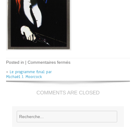
sur
Posted in |
Commentaires fermés
Le
«
Le programme final par
programme
Michaël J. Moorcock
final
–
M.J.
Moorcock
COMMENTS ARE CLOSED
Rechercher