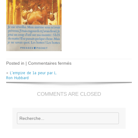
sur
Posted in |
Commentaires fermés
L’empire
«
L’empire de la peur par L.
de
Ron Hubbard
la
peur
–
L.R.
COMMENTS ARE CLOSED
Hubbard
Rechercher