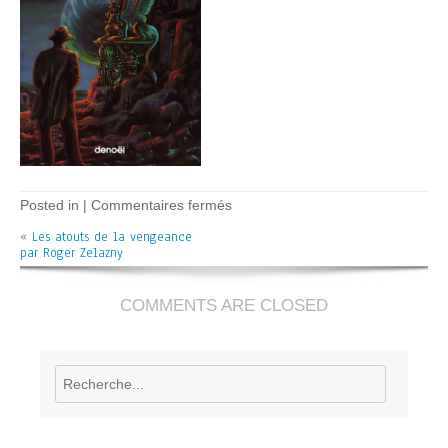
sur
Posted in |
Commentaires fermés
Les
«
Les atouts de la vengeance
atouts
par Roger Zelazny
de
la
vengeance
–
COMMENTS ARE CLOSED
R.
Zelazny
Rechercher