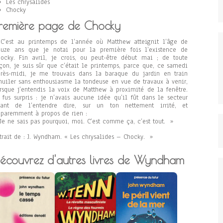
Les chrysalides
Chocky
remière page de Chocky
C’est au printemps de l’année où Matthew atteignit l’âge de
ouze ans que je notai pour la première fois l’existence de
ocky. Fin avril, je crois, ou peut-être début mai ; de toute
çon, je suis sûr que c’était le printemps, parce que, ce samedi
rès-midi, je me trouvais dans la baraque du jardin en train
huiler sans enthousiasme la tondeuse en vue de travaux à venir,
rsque j’entendis la voix de Matthew à proximité de la fenêtre.
 fus surpris : je n’avais aucune idée qu’il fût dans le secteur
vant de l’entendre dire, sur un ton nettement irrité, et
paremment à propos de rien :
Je ne sais pas pourquoi, moi. C’est comme ça, c’est tout. »
trait de : J. Wyndham. « Les chrysalides – Chocky. »
écouvrez d'autres livres de Wyndham