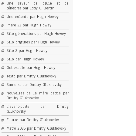
Une saveur de pluie et de
ténèbres par Eddy C. Bertin
Une colonie par Hugh Howey
Phare 23 par Hugh Howey
Silo générations par Hugh Howey
Silo origines par Hugh Howey
Silo 2 par Hugh Howey
Silo par Hugh Howey
Outresable par Hugh Howey
Texto par Dmitry Glukhovsky
Sumerki par Dmitry Glukhovsky
Nouvelles de la mère patrie par
Dmitry Glukhovsky
L’avant-poste par Dmitry
Glukhovsky
Futu.re par Dmitry Glukhovsky
Metro 2035 par Dmitry Glukhovsky