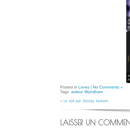
L
m
R
A
A
Posted in
Livres
|
No Comments »
Tags:
auteur-Wyndham
«
Le nid par Shirley Jackson
LAISSER UN COMMEN