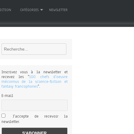
FICTION
CATÉGORIES
NEWSLETTER
Rechercher
Inscrivez vous à la newsletter et
recevez les "
100 chefs d'oeuvre
méconnus de la science-fiction et
fantasy francophones
".
E-mail
J'accepte de recevoir la
newsletter.