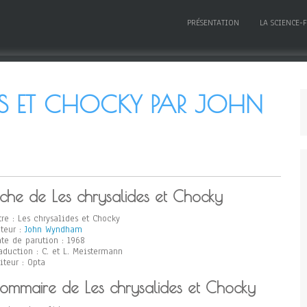
PRÉSENTATION
LA SCIENCE-
ES ET CHOCKY PAR JOHN
iche de Les chrysalides et Chocky
tre : Les chrysalides et Chocky
teur :
John Wyndham
te de parution : 1968
aduction : C. et L. Meistermann
iteur : Opta
ommaire de Les chrysalides et Chocky