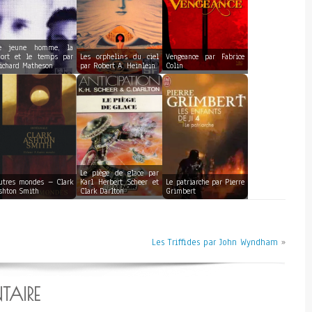
e jeune homme, la
ort et le temps par
Les orphelins du ciel
Vengeance par Fabrice
ichard Matheson
par Robert A. Heinlein
Colin
Le piège de glace par
utres mondes – Clark
Karl Herbert Scheer et
Le patriarche par Pierre
shton Smith
Clark Darlton
Grimbert
Les Triffides par John Wyndham
»
TAIRE