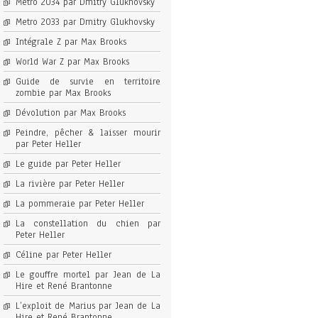
Metro 2034 par Dmitry Glukhovsky
Metro 2033 par Dmitry Glukhovsky
Intégrale Z par Max Brooks
World War Z par Max Brooks
Guide de survie en territoire
zombie par Max Brooks
Dévolution par Max Brooks
Peindre, pêcher & laisser mourir
par Peter Heller
Le guide par Peter Heller
La rivière par Peter Heller
La pommeraie par Peter Heller
La constellation du chien par
Peter Heller
Céline par Peter Heller
Le gouffre mortel par Jean de La
Hire et René Brantonne
L’exploit de Marius par Jean de La
Hire et René Brantonne