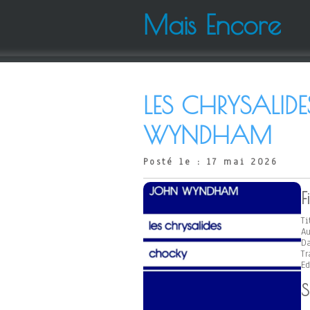
Mais Encore
LES CHRYSALID
WYNDHAM
Posté le : 17 mai 2026
F
Ti
Au
Da
Tr
Ed
S