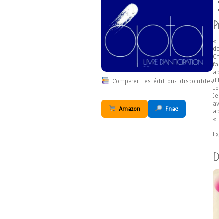
P
« 
d
Ch
fa
ap
d’
Comparer les éditions disponibles
lo
:
Je
a
Amazon
Fnac
ap
« 
Ex
D