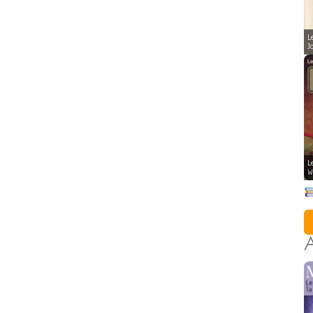
L
J
L
W
A