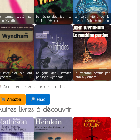
e temps cassé par
Le règne des fourmis
Le péril vient de la
ohn Wyndham
de John Wyndham
mer par John Wyndham
e livre d’or par John
Le jour des Triffides
La machine perdue par
yndham
par John Wyndham
John Wyndham
Comparer les éditions disponibles :
Amazon
Fnac
utres livres à découvrir