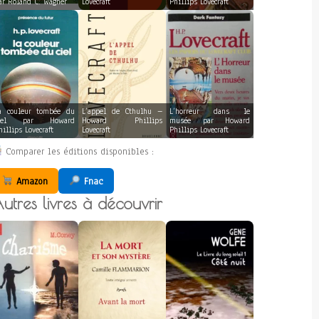
ar Roland C. Wagner
Lovecraft
Phillips Lovecraft
a couleur tombée du
L’appel de Cthulhu –
L’horreur dans le
iel par Howard
Howard Phillips
musée par Howard
hillips Lovecraft
Lovecraft
Phillips Lovecraft
Comparer les éditions disponibles :
Amazon
Fnac
utres livres à découvrir