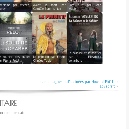
harisme par Michael
Avant la mort par
Côté nuit par Gene
oney
Camille Flammarion
Wolfe
La balance et le sablier
e sourire des crabes
Le primitif par Edwin
par Elisabeth
ar Pierre Pelot
Charles Tubb
Vonarburg
Les montagnes hallucinées par Howard Phillips
Lovecraft
»
TAIRE
un commentaire.