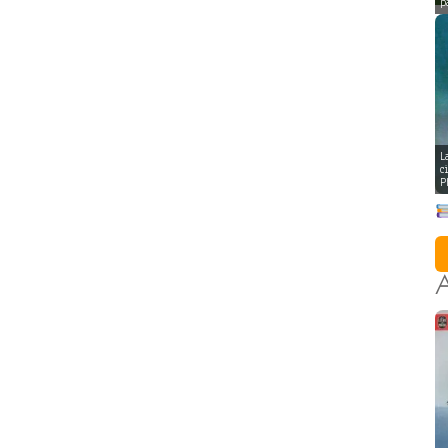
p
L
c
P
A