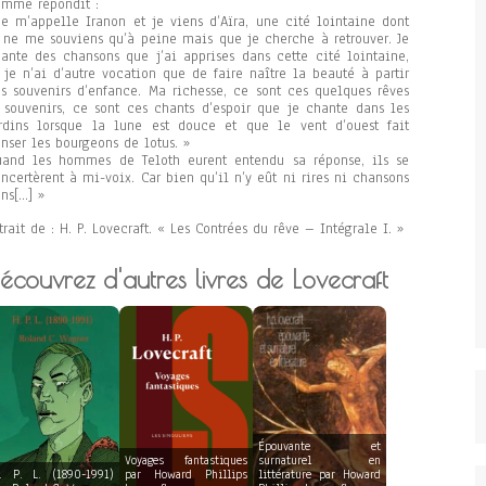
mme répondit :
Je m’appelle Iranon et je viens d’Aïra, une cité lointaine dont
 ne me souviens qu’à peine mais que je cherche à retrouver. Je
ante des chansons que j’ai apprises dans cette cité lointaine,
 je n’ai d’autre vocation que de faire naître la beauté à partir
s souvenirs d’enfance. Ma richesse, ce sont ces quelques rêves
 souvenirs, ce sont ces chants d’espoir que je chante dans les
rdins lorsque la lune est douce et que le vent d’ouest fait
nser les bourgeons de lotus. »
and les hommes de Teloth eurent entendu sa réponse, ils se
ncertèrent à mi-voix. Car bien qu’il n’y eût ni rires ni chansons
ns[…] »
trait de : H. P. Lovecraft. « Les Contrées du rêve – Intégrale I. »
écouvrez d'autres livres de Lovecraft
Épouvante et
Voyages fantastiques
surnaturel en
. P. L. (1890-1991)
par Howard Phillips
littérature par Howard