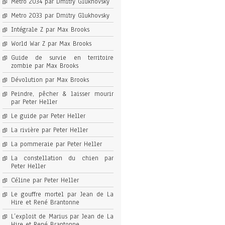
Metro 2034 par Dmitry Glukhovsky
Metro 2033 par Dmitry Glukhovsky
Intégrale Z par Max Brooks
World War Z par Max Brooks
Guide de survie en territoire
zombie par Max Brooks
Dévolution par Max Brooks
Peindre, pêcher & laisser mourir
par Peter Heller
Le guide par Peter Heller
La rivière par Peter Heller
La pommeraie par Peter Heller
La constellation du chien par
Peter Heller
Céline par Peter Heller
Le gouffre mortel par Jean de La
Hire et René Brantonne
L’exploit de Marius par Jean de La
Hire et René Brantonne