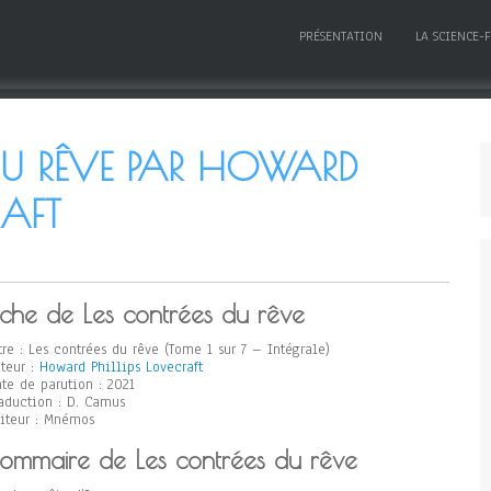
PRÉSENTATION
LA SCIENCE-
DU RÊVE PAR HOWARD
RAFT
iche de Les contrées du rêve
tre : Les contrées du rêve (Tome 1 sur 7 – Intégrale)
teur :
Howard Phillips Lovecraft
te de parution : 2021
aduction : D. Camus
iteur : Mnémos
ommaire de Les contrées du rêve