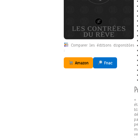
Comparer les éditions disponibles
:
Amazon
Fnac
P
« 
ét
bl
dé
pa
p
ma
v