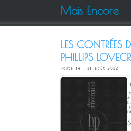
Mais Encore
LES CONTRÉES 
PHILLIPS LOVEC
Posté le : 11 août 2022
F
Ti
Au
Da
Tr
Ed
S