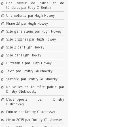
Une saveur de pluie et de
ténèbres par Eddy C. Bertin
Une colonie par Hugh Howey
Phare 23 par Hugh Howey
Silo générations par Hugh Howey
Silo origines par Hugh Howey
Silo 2 par Hugh Howey
Silo par Hugh Howey
Outresable par Hugh Howey
Texto par Dmitry Glukhovsky
Sumerki par Dmitry Glukhovsky
Nouvelles de la mère patrie par
Dmitry Glukhovsky
L’avant-poste par Dmitry
Glukhovsky
Futu.re par Dmitry Glukhovsky
Metro 2035 par Dmitry Glukhovsky