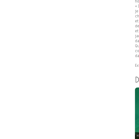
ho
« 
je
ch
et
de
et
ja
da
Qu
co
da
Ex
D
H