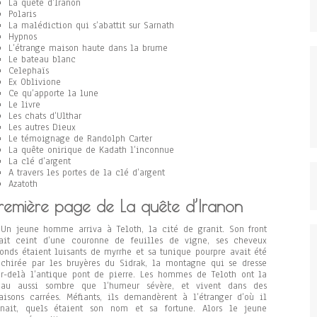
La quête d’Iranon
Polaris
La malédiction qui s’abattit sur Sarnath
Hypnos
L’étrange maison haute dans la brume
Le bateau blanc
Celephaïs
Ex Oblivione
Ce qu’apporte la lune
Le livre
Les chats d’Ulthar
Les autres Dieux
Le témoignage de Randolph Carter
La quête onirique de Kadath l’inconnue
La clé d’argent
A travers les portes de la clé d’argent
Azatoth
remière page de La quête d’Iranon
Un jeune homme arriva à Teloth, la cité de granit. Son front
ait ceint d’une couronne de feuilles de vigne, ses cheveux
onds étaient luisants de myrrhe et sa tunique pourpre avait été
chirée par les bruyères du Sidrak, la montagne qui se dresse
r-delà l’antique pont de pierre. Les hommes de Teloth ont la
eau aussi sombre que l’humeur sévère, et vivent dans des
isons carrées. Méfiants, ils demandèrent à l’étranger d’où il
enait, quels étaient son nom et sa fortune. Alors le jeune