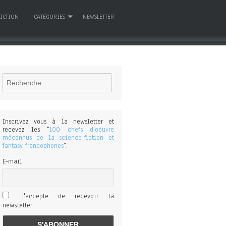
FICTION
CATÉGORIES
NEWSLETTER
Rechercher
Inscrivez vous à la newsletter et
recevez les "
100 chefs d'oeuvre
méconnus de la science-fiction et
fantasy francophones
".
E-mail
J'accepte de recevoir la
newsletter.